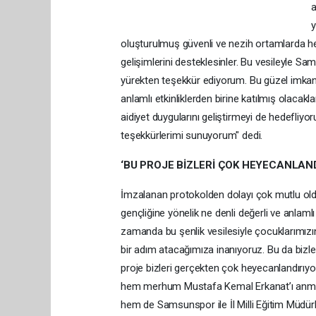
a
y
oluşturulmuş güvenli ve nezih ortamlarda hem
gelişimlerini desteklesinler. Bu vesileyle 
yürekten teşekkür ediyorum. Bu güzel imkanı b
anlamlı etkinliklerden birine katılmış olacak
aidiyet duygularını geliştirmeyi de hedefl
teşekkürlerimi sunuyorum" dedi.
‘BU PROJE BİZLERİ ÇOK HEYECANLAND
İmzalanan protokolden dolayı çok mutlu oldukl
gençliğine yönelik ne denli değerli ve anlaml
zamanda bu şenlik vesilesiyle çocuklarımız
bir adım atacağımıza inanıyoruz. Bu da bizler 
proje bizleri gerçekten çok heyecanlandırıy
hem merhum Mustafa Kemal Erkanat’ı anmak 
hem de Samsunspor ile İl Milli Eğitim Müdürl