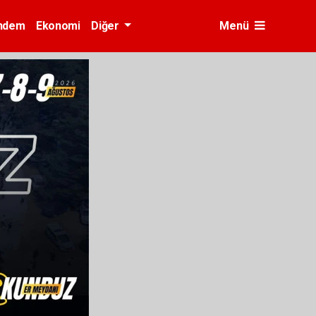
ndem
Ekonomi
Diğer
Menü