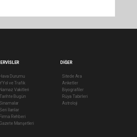
ERVİSLER
DİĞER
Hava Durumu
Sitede Ara
YYol ve Trafik
Anketler
Namaz Vakitleri
Biyografiler
Tarihte Bugün
Rüya Tabirleri
Sinamalar
Astroloji
Seri İlanlar
Firma Rehberi
Gazete Manşetleri