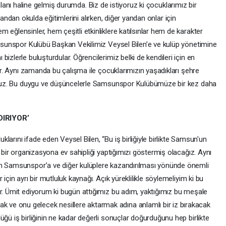
lanı haline gelmiş durumda. Biz de istiyoruz ki çocuklarımız bir
andan okulda eğitimlerini alırken, diğer yandan onlar için
 eğlensinler, hem çeşitli etkinliklere katılsınlar hem de karakter
Samsunspor Kulübü Başkan Vekilimiz Veysel Bilen’e ve kulüp yönetimine
izlerle buluşturdular. Öğrencilerimiz belki de kendileri için en
lar. Aynı zamanda bu çalışma ile çocuklarımızın yaşadıkları şehre
iyoruz. Bu duygu ve düşüncelerle Samsunspor Kulübümüze bir kez daha
IRIYOR’
arını ifade eden Veysel Bilen, “Bu iş birliğiyle birlikte Samsun'un
ı bir organizasyona ev sahipliği yaptığımızı göstermiş olacağız. Aynı
ın Samsunspor’a ve diğer kulüplere kazandırılması yönünde önemli
için ayrı bir mutluluk kaynağı. Açık yüreklilikle söylemeliyim ki bu
or. Ümit ediyorum ki bugün attığımız bu adım, yaktığımız bu meşale
ve onu gelecek nesillere aktarmak adına anlamlı bir iz bırakacak
üğü iş birliğinin ne kadar değerli sonuçlar doğurduğunu hep birlikte