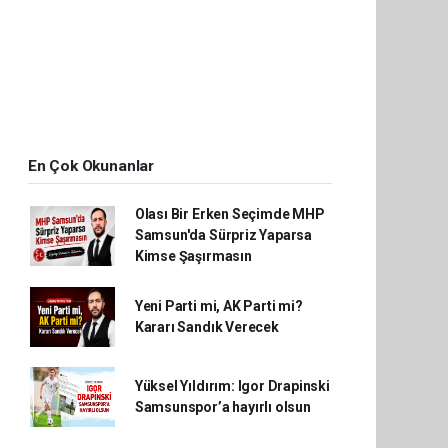
En Çok Okunanlar
Olası Bir Erken Seçimde MHP
Samsun'da Sürpriz Yaparsa
Kimse Şaşırmasın
Yeni Parti mi, AK Parti mi?
Kararı Sandık Verecek
Yüksel Yıldırım: Igor Drapinski
Samsunspor’a hayırlı olsun