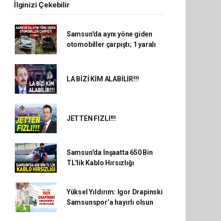
İlginizi Çekebilir
Samsun'da aynı yöne giden
otomobiller çarpıştı; 1 yaralı
LA BİZİ KİM ALABİLİR!!!
JETTEN FIZLI!!!
Samsun'da İnşaatta 650 Bin
TL'lik Kablo Hırsızlığı
Yüksel Yıldırım: Igor Drapinski
Samsunspor’a hayırlı olsun