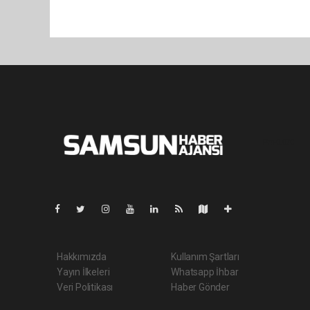
Pro-0.070
Hakkımızda
Kullanım Şartları
Yayın İlkeleri
Whatsapp İhbar
Veri Politikası
Haber Gönder