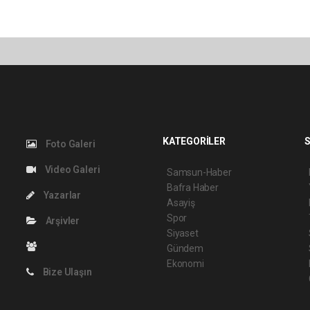
KATEGORİLER
S
Foto Galeri
Video Galeri
Samsun-Haber
Bafra Haber
Yazarlar
Asayiş
Spor
Arşivler
Siyaset
Gündem
Ekonomi
Bize Ulaşın