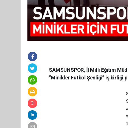
SAMSUNSPOR, İl Milli Eğitim Müd
“Minikler Futbol Şenliği” iş birliği
S
S
a
y
1