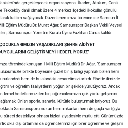
esisleri’nde gerçekleşecek organizasyona, İlkadım, Atakum, Canik
e Tekkeköy dahil olmak üzere 4 merkez ilçedeki ilkokullar gönüllü
larak katılım sağlayacak. Düzenlenen imza törenine ise Samsun İl
illi Eğitim Müdürü Dr. Murat Ağar, Samsunspor Başkan Vekili Veysel
ilen, Samsunspor Yönetim Kurulu Üyesi Fazlıhan Carus katıldı.
‘ÇOCUKLARIMIZIN YAŞADIKLARI ŞEHRE AİDİYET
DUYGULARINI GELİŞTİRMEYİ HEDEFLİYORUZ’
mza töreninde konuşan İl Milli Eğitim Müdürü Dr. Ağar, “Samsunspor
ulübümüzle birlikte böylesine güzel bir iş birliği yapmak bizleri hem
ururlandırdı hem de bu alandaki cesaretimizi artırdı. Elbette ilimizde
ğitim ve öğretim faaliyetlerini yoğun bir şekilde yürütüyoruz. Ancak
n temel hedeflerimizden biri, öğrencilerimizin çok yönlü gelişimini
ağlamak. Onları sporla, sanatla, kültürle buluşturmak istiyoruz. Bu
oktada Samsunsporumuzun hem imkanları hem de güçlü varlığıyla
u süreci destekliyor olması bizleri ziyadesiyle mutlu etti. Günümüzde
rtık okul dışı ortamlar da öğrencilerimiz için birer öğrenme ve gelişim