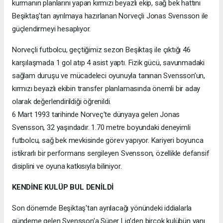
kurmanın planlarını yapan kırmızı beyazlı ekip, sağ bek hattını
Beşiktaş’tan ayrılmaya hazırlanan Norveçli Jonas Svensson ile
güçlendirmeyi hesaplıyor.
Norveçli futbolcu, geçtiğimiz sezon Beşiktaş ile çıktığı 46
karşılaşmada 1 gol atıp 4 asist yaptı. Fizik gücü, savunmadaki
sağlam duruşu ve mücadeleci oyunuyla tanınan Svensson’un,
kırmızı beyazlı ekibin transfer planlamasında önemli bir aday
olarak değerlendirildiği öğrenildi.
6 Mart 1993 tarihinde Norveç'te dünyaya gelen Jonas
Svensson, 32 yaşındadır. 1.70 metre boyundaki deneyimli
futbolcu, sağ bek mevkisinde görev yapıyor. Kariyeri boyunca
istikrarlı bir performans sergileyen Svensson, özellikle defansif
disiplini ve oyuna katkısıyla biliniyor.
KENDİNE KULÜP BUL DENİLDİ
Son dönemde Beşiktaş'tan ayrılacağı yönündeki iddialarla
gündeme gelen Svensson'a Süper Lig'den birçok kulübün yanı