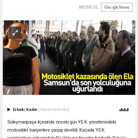
ABONE OL
Erkek
|
Kadın
(Haberi Sesli Oku)
Süleymanpaşa ilçesinde önceki gün Y.E.K. yönetimindeki
motosiklet bariyerlere çarpıp devrildi. Kazada Y.E.K.
yaralanırken, arkasındaki Ela Uslu ise hayatını kaybetti. Sürücü