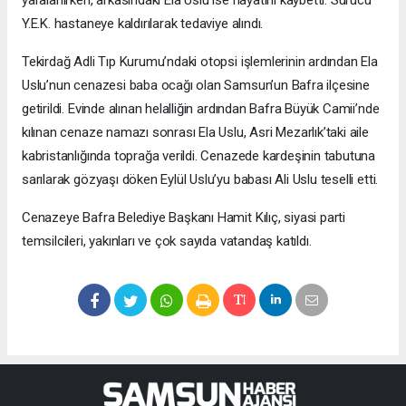
Y.E.K. hastaneye kaldırılarak tedaviye alındı.
Tekirdağ Adli Tıp Kurumu’ndaki otopsi işlemlerinin ardından Ela
Uslu’nun cenazesi baba ocağı olan Samsun’un Bafra ilçesine
getirildi. Evinde alınan helalliğin ardından Bafra Büyük Camii’nde
kılınan cenaze namazı sonrası Ela Uslu, Asri Mezarlık’taki aile
kabristanlığında toprağa verildi. Cenazede kardeşinin tabutuna
sarılarak gözyaşı döken Eylül Uslu’yu babası Ali Uslu teselli etti.
Cenazeye Bafra Belediye Başkanı Hamit Kılıç, siyasi parti
temsilcileri, yakınları ve çok sayıda vatandaş katıldı.