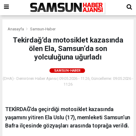
Anasayfa
Samsun-Haber
Tekirdağ’da motosiklet kazasında
ölen Ela, Samsun’da son
yolculuğuna uğurladı
SAMSUN-HABER
(DHA) - Demirören Haber Ajansı | 09.05.2026 - 11:26, Güncelleme: 09.05.2026 -
11:26
TEKİRDAĞ’da geçirdiği motosiklet kazasında
yaşamını yitiren Ela Uslu (17), memleketi Samsun’un
Bafra ilçesinde gözyaşları arasında toprağa verildi.