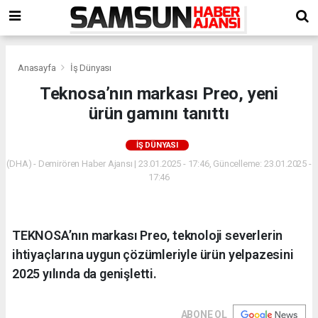
Anasayfa
İş Dünyası
Teknosa’nın markası Preo, yeni
ürün gamını tanıttı
İŞ DÜNYASI
(DHA) - Demirören Haber Ajansı | 23.01.2025 - 17:46, Güncelleme: 23.01.2025 -
17:46
TEKNOSA’nın markası Preo, teknoloji severlerin
ihtiyaçlarına uygun çözümleriyle ürün yelpazesini
2025 yılında da genişletti.
ABONE OL