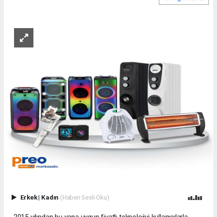
Erkek
|
Kadın
(Haberi Sesli Oku)