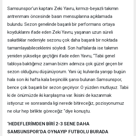
Samsunspor’un kaptanı Zeki Yavru, kırmızı-beyazlı takımın
antrenmanı öncesinde basın mensuplarına açıklamada
bulundu. Sezon genelinde başarılı bir performans ortaya
koyduklarını ifade eden Zeki Yavru, yaşanan uzun süreli
sakatlıklar nedeniyle sezonu çok daha başarılı bir noktada
tamamlayabileceklerini söyledi. Son haftalarda ise takımın
yeniden yükselişe geçtiğini ifade eden Yavru, “Tabii genel
tabloya baktığımız zaman bizim adımıza çok güzel geçen bir
sezon olduğunu düşünüyorum. Yani üç kulvarda yarışıp bugün
hala son iki hafta kala beşincilik şansı bulunan Samsunspor,
bence çok başarılı bir sezon geçiriyor. O yüzden mutluyuz. Tabii
ki de önümüzde iki karşılaşma var. İkisini de kazanmak
istiyoruz ve sonrasında ligi nerede bitireceğiz, pozisyonumuz
ne olur hep birlikte göreceğiz "diye konuştu.
‘HEDEFLERİMDEN BİRİ 2-3 SENE DAHA
SAMSUNSPOR’DA OYNAYIP FUTBOLU BURADA