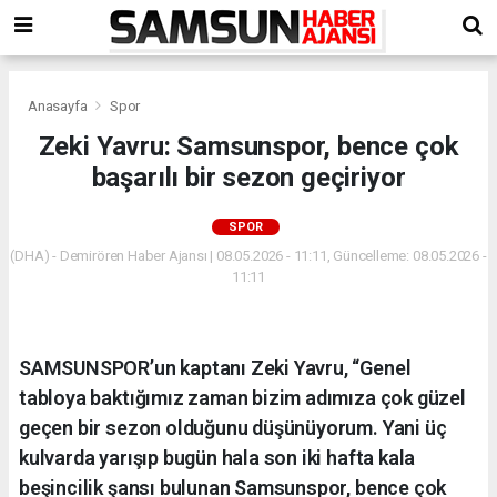
Anasayfa
Spor
Zeki Yavru: Samsunspor, bence çok
başarılı bir sezon geçiriyor
SPOR
(DHA) - Demirören Haber Ajansı | 08.05.2026 - 11:11, Güncelleme: 08.05.2026 -
11:11
SAMSUNSPOR’un kaptanı Zeki Yavru, “Genel
tabloya baktığımız zaman bizim adımıza çok güzel
geçen bir sezon olduğunu düşünüyorum. Yani üç
kulvarda yarışıp bugün hala son iki hafta kala
beşincilik şansı bulunan Samsunspor, bence çok