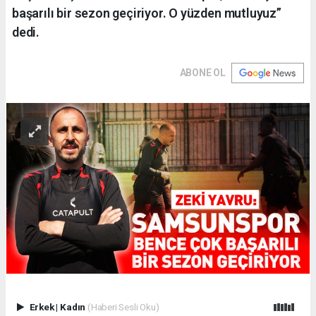
başarılı bir sezon geçiriyor. O yüzden mutluyuz”
dedi.
ABONE OL
Erkek
|
Kadın
(Haberi Sesli Oku)