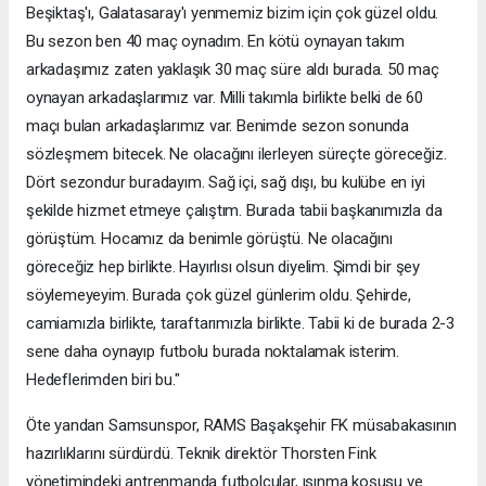
Beşiktaş'ı, Galatasaray'ı yenmemiz bizim için çok güzel oldu.
Bu sezon ben 40 maç oynadım. En kötü oynayan takım
arkadaşımız zaten yaklaşık 30 maç süre aldı burada. 50 maç
oynayan arkadaşlarımız var. Milli takımla birlikte belki de 60
maçı bulan arkadaşlarımız var. Benimde sezon sonunda
sözleşmem bitecek. Ne olacağını ilerleyen süreçte göreceğiz.
Dört sezondur buradayım. Sağ içi, sağ dışı, bu kulübe en iyi
şekilde hizmet etmeye çalıştım. Burada tabii başkanımızla da
görüştüm. Hocamız da benimle görüştü. Ne olacağını
göreceğiz hep birlikte. Hayırlısı olsun diyelim. Şimdi bir şey
söylemeyeyim. Burada çok güzel günlerim oldu. Şehirde,
camiamızla birlikte, taraftarımızla birlikte. Tabii ki de burada 2-3
sene daha oynayıp futbolu burada noktalamak isterim.
Hedeflerimden biri bu."
Öte yandan Samsunspor, RAMS Başakşehir FK müsabakasının
hazırlıklarını sürdürdü. Teknik direktör Thorsten Fink
yönetimindeki antrenmanda futbolcular, ısınma koşusu ve