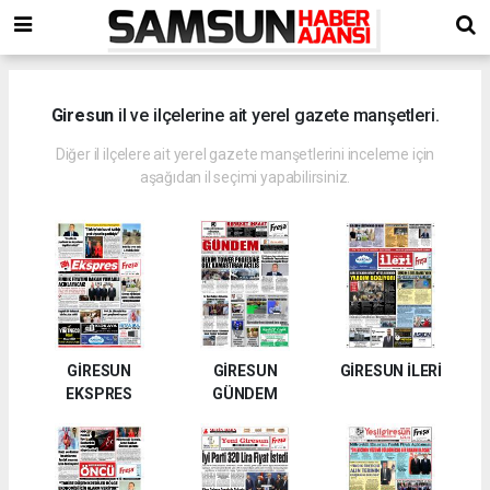
Giresun
il ve ilçelerine ait yerel gazete manşetleri.
Diğer il ilçelere ait yerel gazete manşetlerini inceleme için
aşağıdan il seçimi yapabilirsiniz.
GİRESUN
GİRESUN
GİRESUN İLERİ
EKSPRES
GÜNDEM