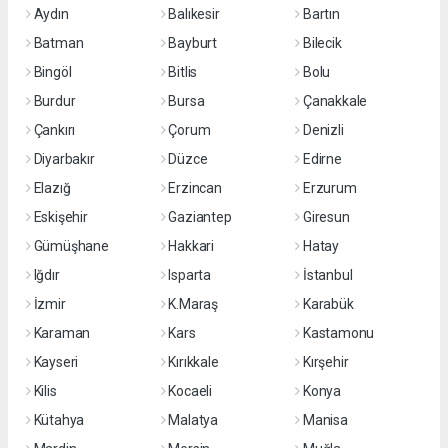
Aydın
Balıkesir
Bartın
Batman
Bayburt
Bilecik
Bingöl
Bitlis
Bolu
Burdur
Bursa
Çanakkale
Çankırı
Çorum
Denizli
Diyarbakır
Düzce
Edirne
Elazığ
Erzincan
Erzurum
Eskişehir
Gaziantep
Giresun
Gümüşhane
Hakkari
Hatay
Iğdır
Isparta
İstanbul
İzmir
K.Maraş
Karabük
Karaman
Kars
Kastamonu
Kayseri
Kırıkkale
Kırşehir
Kilis
Kocaeli
Konya
Kütahya
Malatya
Manisa