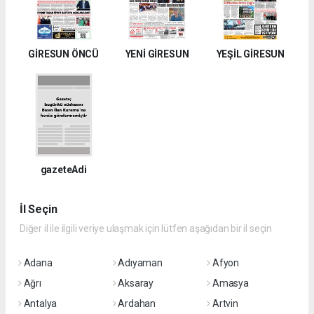
GİRESUN ÖNCÜ
YENİ GİRESUN
YEŞİL GİRESUN
gazeteAdi
İl Seçin
Diğer il ile ilgili veriye ulaşmak için lütfen aşağıdan bir il seçin
Adana
Adıyaman
Afyon
Ağrı
Aksaray
Amasya
Antalya
Ardahan
Artvin