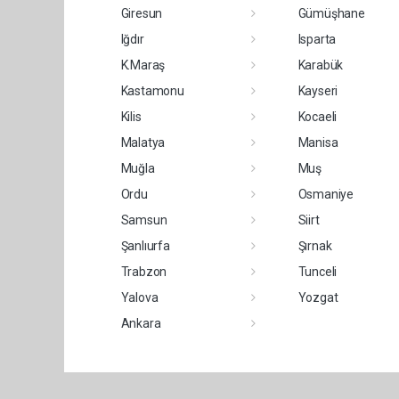
Giresun
Gümüşhane
Iğdır
Isparta
K.Maraş
Karabük
Kastamonu
Kayseri
Kilis
Kocaeli
Malatya
Manisa
Muğla
Muş
Ordu
Osmaniye
Samsun
Siirt
Şanlıurfa
Şırnak
Trabzon
Tunceli
Yalova
Yozgat
Ankara