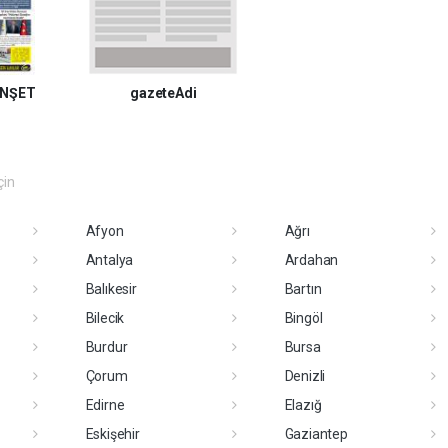
NŞET
gazeteAdi
çin
Afyon
Ağrı
Antalya
Ardahan
Balıkesir
Bartın
Bilecik
Bingöl
Burdur
Bursa
Çorum
Denizli
Edirne
Elazığ
Eskişehir
Gaziantep