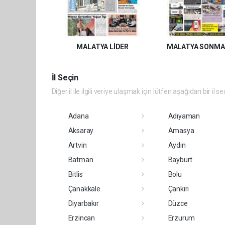
MALATYA LİDER
MALATYA SONMA
İl Seçin
Diğer il ile ilgili veriye ulaşmak için lütfen aşağıdan bir il se
Adana
Adıyaman
Aksaray
Amasya
Artvin
Aydın
Batman
Bayburt
Bitlis
Bolu
Çanakkale
Çankırı
Diyarbakır
Düzce
Erzincan
Erzurum