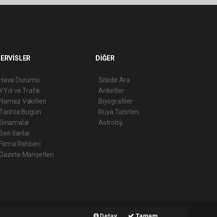
ERVİSLER
DİĞER
Hava Durumu
Sitede Ara
YYol ve Trafik
Anketler
Namaz Vakitleri
Biyografiler
Tarihte Bugün
Rüya Tabirleri
Sinamalar
Astroloji
Seri İlanlar
Firma Rehberi
Gazete Manşetleri
Detay
Tamam