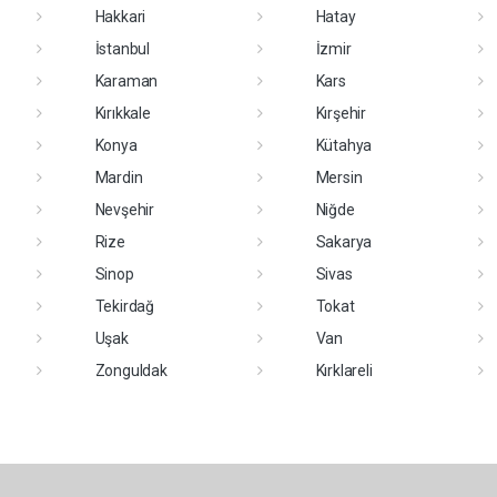
Hakkari
Hatay
İstanbul
İzmir
Karaman
Kars
Kırıkkale
Kırşehir
Konya
Kütahya
Mardin
Mersin
Nevşehir
Niğde
Rize
Sakarya
Sinop
Sivas
Tekirdağ
Tokat
Uşak
Van
Zonguldak
Kırklareli