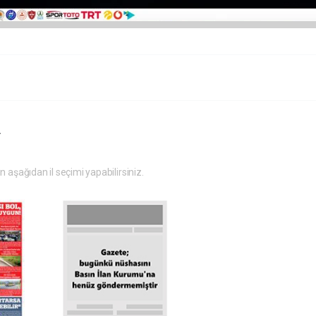
.
in aşağıdan il seçimi yapabilirsiniz.