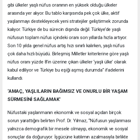
gibi ülkeler yaşlı nüfus oranının en yüksek olduğu ülkeler
arasında yer alıyor. Bu tablo karşısında pek çok ülke, aktif
yaşlanmayı destekleyecek yeni stratejiler geliştirmek zorunda
kalıyor. Türkiye de bu sürecin dışında değil. Türkiye’de yaşlı
nüfusun toplam nüfus içindeki oranı son yıllarda hızla artıyor.
Son 10 yılda genel nüfus artış hızı sınırlı kalırken, yaşlı nüfus
çok daha hızlı büyüdü. Birleşmiş Milletler kriterlerine göre yaşlı
nüfus oranı yüzde 8’in üzerine çıkan ülkeler ‘yaşlı ülke’ olarak
kabul ediliyor ve Türkiye bu eşiği aşmış durumda” ifadelerini
kullandı.
‘AMAÇ, YAŞLILARIN BAĞIMSIZ VE ONURLU BİR YAŞAM
SÜRMESİNİ SAĞLAMAK’
Nüfustaki yaşlanmanın ekonomik ve sosyal açıdan birçok
sorun yarattığını belirten Prof. Dr. Yılmaz, “Nüfusun yaşlanması
yalnızca demografik bir mesele olmayıp, ekonomik ve sosyal
sonuçlar da doğuruyor. İşgücüne katılımın azalmasıyla birlikte