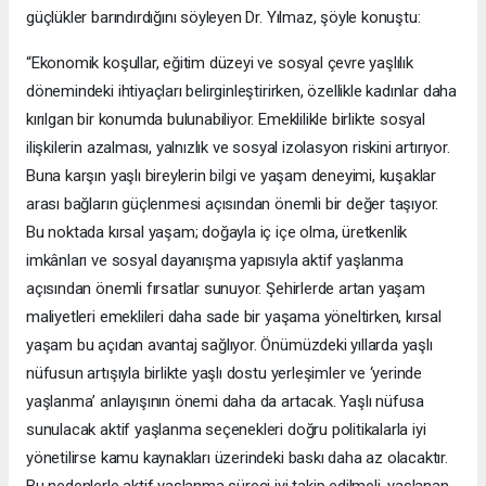
güçlükler barındırdığını söyleyen Dr. Yılmaz, şöyle konuştu:
“Ekonomik koşullar, eğitim düzeyi ve sosyal çevre yaşlılık
dönemindeki ihtiyaçları belirginleştirirken, özellikle kadınlar daha
kırılgan bir konumda bulunabiliyor. Emeklilikle birlikte sosyal
ilişkilerin azalması, yalnızlık ve sosyal izolasyon riskini artırıyor.
Buna karşın yaşlı bireylerin bilgi ve yaşam deneyimi, kuşaklar
arası bağların güçlenmesi açısından önemli bir değer taşıyor.
Bu noktada kırsal yaşam; doğayla iç içe olma, üretkenlik
imkânları ve sosyal dayanışma yapısıyla aktif yaşlanma
açısından önemli fırsatlar sunuyor. Şehirlerde artan yaşam
maliyetleri emeklileri daha sade bir yaşama yöneltirken, kırsal
yaşam bu açıdan avantaj sağlıyor. Önümüzdeki yıllarda yaşlı
nüfusun artışıyla birlikte yaşlı dostu yerleşimler ve ‘yerinde
yaşlanma’ anlayışının önemi daha da artacak. Yaşlı nüfusa
sunulacak aktif yaşlanma seçenekleri doğru politikalarla iyi
yönetilirse kamu kaynakları üzerindeki baskı daha az olacaktır.