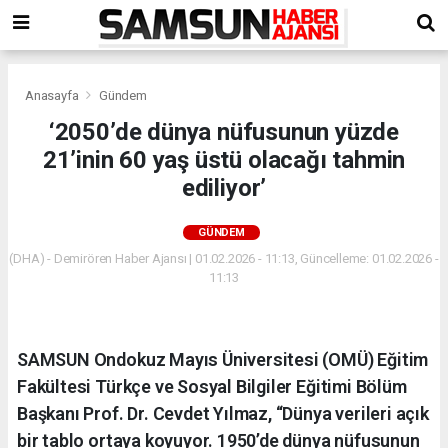
Anasayfa
Gündem
‘2050’de dünya nüfusunun yüzde
21’inin 60 yaş üstü olacağı tahmin
ediliyor’
GÜNDEM
(DHA) - Demirören Haber Ajansı | 01.02.2026 - 11:13, Güncelleme: 01.02.2026 -
11:13
SAMSUN Ondokuz Mayıs Üniversitesi (OMÜ) Eğitim
Fakültesi Türkçe ve Sosyal Bilgiler Eğitimi Bölüm
Başkanı Prof. Dr. Cevdet Yılmaz, “Dünya verileri açık
bir tablo ortaya koyuyor. 1950’de dünya nüfusunun