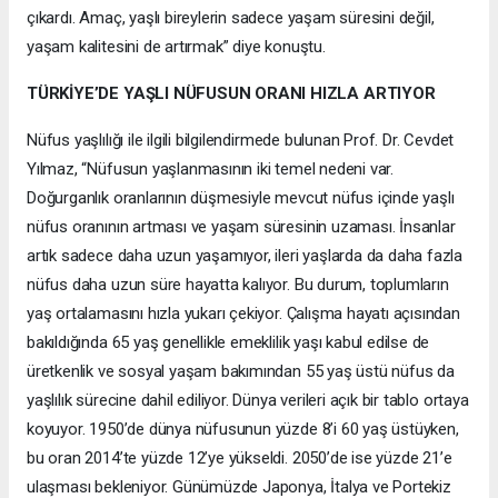
çıkardı. Amaç, yaşlı bireylerin sadece yaşam süresini değil,
yaşam kalitesini de artırmak” diye konuştu.
TÜRKİYE’DE YAŞLI NÜFUSUN ORANI HIZLA ARTIYOR
Nüfus yaşlılığı ile ilgili bilgilendirmede bulunan Prof. Dr. Cevdet
Yılmaz, “Nüfusun yaşlanmasının iki temel nedeni var.
Doğurganlık oranlarının düşmesiyle mevcut nüfus içinde yaşlı
nüfus oranının artması ve yaşam süresinin uzaması. İnsanlar
artık sadece daha uzun yaşamıyor, ileri yaşlarda da daha fazla
nüfus daha uzun süre hayatta kalıyor. Bu durum, toplumların
yaş ortalamasını hızla yukarı çekiyor. Çalışma hayatı açısından
bakıldığında 65 yaş genellikle emeklilik yaşı kabul edilse de
üretkenlik ve sosyal yaşam bakımından 55 yaş üstü nüfus da
yaşlılık sürecine dahil ediliyor. Dünya verileri açık bir tablo ortaya
koyuyor. 1950’de dünya nüfusunun yüzde 8’i 60 yaş üstüyken,
bu oran 2014’te yüzde 12’ye yükseldi. 2050’de ise yüzde 21’e
ulaşması bekleniyor. Günümüzde Japonya, İtalya ve Portekiz