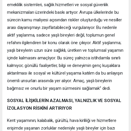
emeklilik sistemleri, sağlık hizmetleri ve sosyal güvenlik
mekanizmaları üzerindeki baskı artıyor. Avrupa ülkelerinde bu
sürecin kamu maliyesi açısından riskler oluşturduğu ve nesiller
arası dayanışmayı zayıflatabileceği vurgulanıyor. Bu nedenle
aktif yaşlanma, sadece yaşlı bireyleri değil, toplumun genel
refahını ilgilendiren bir konu olarak öne çıkıyor. Aktif yaşlanma;
yaşlı bireylerin uzun süre sağlıklı, üretken ve toplumsal yaşamın
içinde kalmasını amaçlıyor. Bu süreç yalnızca istihdamla sınırlı
kalmıyor; gönüllü faaliyetler, bilgi ve deneyimin genç kuşaklara
aktarılması ile sosyal ve kültürel yaşama katılım da bu anlayışın
önemli unsurları arasında yer alıyor. Amaç, yaşlı bireylerin
bağımsız ve onurlu bir yaşam sürmesini sağlamak” dedi.
SOSYAL İLİŞKİLERİN AZALMASI, YALNIZLIK VE SOSYAL
İZOLASYON RİSKİNİ ARTIRIYOR
Kent yaşamının; kalabalık, gürültü, hava kirliliği ve hizmetlere
erişimde yaşanan zorluklar nedeniyle yaşlı bireyler için bazı