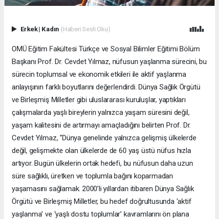
Erkek
|
Kadın
(Haberi Sesli Oku)
OMÜ Eğitim Fakültesi Türkçe ve Sosyal Bilimler Eğitimi Bölüm
Başkanı Prof. Dr. Cevdet Yılmaz, nüfusun yaşlanma sürecini, bu
sürecin toplumsal ve ekonomik etkileri ile aktif yaşlanma
anlayışının farklı boyutlarını değerlendirdi. Dünya Sağlık Örgütü
ve Birleşmiş Milletler gibi uluslararası kuruluşlar, yaptıkları
çalışmalarda yaşlı bireylerin yalnızca yaşam süresini değil,
yaşam kalitesini de artırmayı amaçladığını belirten Prof. Dr.
Cevdet Yılmaz, “Dünya genelinde yalnızca gelişmiş ülkelerde
değil, gelişmekte olan ülkelerde de 60 yaş üstü nüfus hızla
artıyor. Bugün ülkelerin ortak hedefi, bu nüfusun daha uzun
süre sağlıklı, üretken ve toplumla bağını koparmadan
yaşamasını sağlamak. 2000’li yıllardan itibaren Dünya Sağlık
Örgütü ve Birleşmiş Milletler, bu hedef doğrultusunda ‘aktif
yaşlanma’ ve ‘yaşlı dostu toplumlar’ kavramlarını ön plana