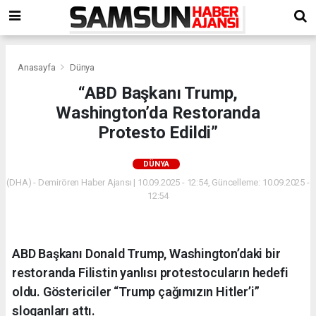
Anasayfa
Dünya
“ABD Başkanı Trump,
Washington’da Restoranda
Protesto Edildi”
DÜNYA
(DHA) - Demirören Haber Ajansı | 10.09.2025 - 12:54, Güncelleme: 10.09.2025 -
12:54
ABD Başkanı Donald Trump, Washington’daki bir
restoranda Filistin yanlısı protestocuların hedefi
oldu. Göstericiler “Trump çağımızın Hitler’i”
sloganları attı.