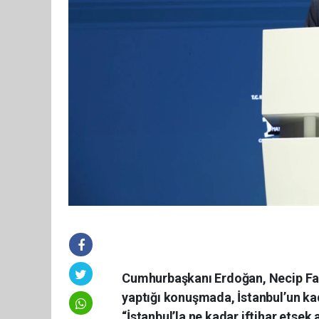
Cumhurbaşkanı Erdoğan, Necip Fazı
yaptığı konuşmada, İstanbul’un kad
“İstanbul’la ne kadar iftihar etsek a