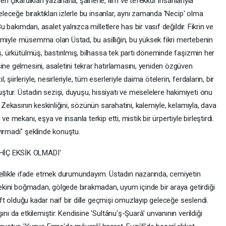
n çıkardıkları yazarlarla, şairlerle, ilim ve tefekkür insanlarıyla
eleceğe bıraktıkları izlerle bu insanlar, aynı zamanda 'Necip' olma
Bu bakımdan, asalet yalnızca milletlere has bir vasıf değildir. Fikrin ve
' ismiyle müsemma olan Üstad, bu asilliğin, bu yüksek fikri mertebenin
iş, ürkütülmüş, bastırılmış, bilhassa tek parti döneminde faşizmin her
ine gelmesini, asaletini tekrar hatırlamasını, yeniden özgüven
iirleriyle, nesirleriyle, tüm eserleriyle daima ötelerin, ferdaların, bir
tur. Üstadın sezişi, duyuşu, hissiyatı ve meselelere hakimiyeti onu
. Zekasının keskinliğini, sözünün sarahatini, kalemiyle, kelamıyla, dava
e mekanı, eşya ve insanla terkip etti, mistik bir ürpertiyle birleştirdi.
yırmadı" şeklinde konuştu.
HİÇ EKSİK OLMADI'
likle ifade etmek durumundayım. Üstadın nazarında, cemiyetin
ötekini boğmadan, gölgede bırakmadan, uyum içinde bir araya getirdiği
rift olduğu kadar naif bir dille geçmişi omuzlayıp geleceğe seslendi.
nı da etkilemiştir. Kendisine 'Sultânu'ş-Şuarâ' unvanının verildiği