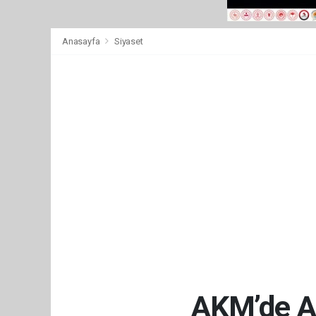
Anasayfa
Siyaset
AKM’de An