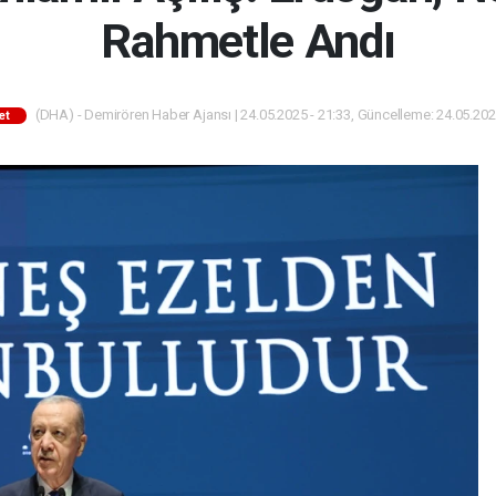
Rahmetle Andı
(DHA) - Demirören Haber Ajansı | 24.05.2025 - 21:33, Güncelleme: 24.05.202
et