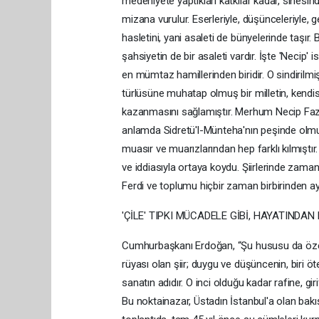
medeniyete yaptıkları katkılar kadar, sinesinde
mizana vurulur. Eserleriyle, düşünceleriyle, g
hasletini, yani asaleti de bünyelerinde taşır. 
şahsiyetin de bir asaleti vardır. İşte 'Necip
en mümtaz hamillerinden biridir. O sindirilm
türlüsüne muhatap olmuş bir milletin, kendis
kazanmasını sağlamıştır. Merhum Necip Fazıl; ş
anlamda Sidretü'l-Münteha'nın peşinde olmuş
muasır ve muarızlarından hep farklı kılmıştır
ve iddiasıyla ortaya koydu. Şiirlerinde zaman v
Ferdi ve toplumu hiçbir zaman birbirinden a
'ÇİLE' TIPKI MÜCADELE GİBİ, HAYATINDAN 
Cumhurbaşkanı Erdoğan, “Şu hususu da özel
rüyası olan şiir; duygu ve düşüncenin, biri 
sanatın adıdır. O inci olduğu kadar rafine, gi
Bu noktainazar, Üstadın İstanbul'a olan bakışı