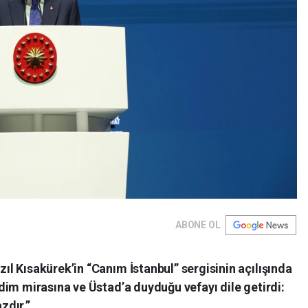
ABONE OL
l Kısakürek’in “Canım İstanbul” sergisinin açılışında
im mirasına ve Üstad’a duyduğu vefayı dile getirdi:
zdır.”