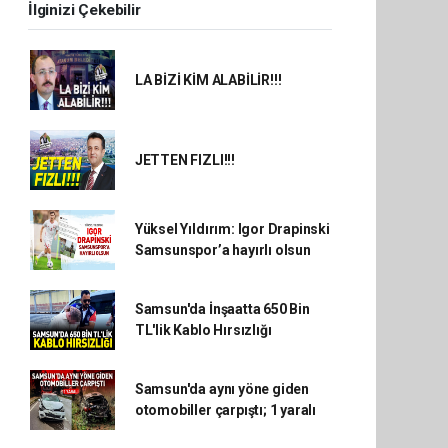
İlginizi Çekebilir
LA BİZİ KİM ALABİLİR!!!
JETTEN FIZLI!!!
Yüksel Yıldırım: Igor Drapinski
Samsunspor’a hayırlı olsun
Samsun'da İnşaatta 650 Bin
TL'lik Kablo Hırsızlığı
Samsun'da aynı yöne giden
otomobiller çarpıştı; 1 yaralı