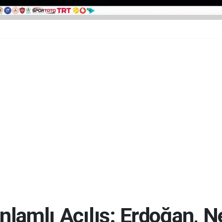
lamlı Açılış: Erdoğan, Nec