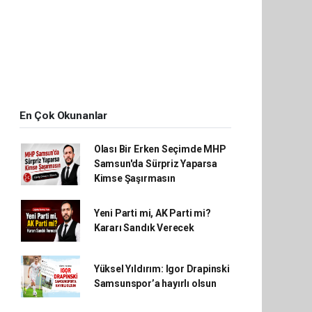
En Çok Okunanlar
Olası Bir Erken Seçimde MHP
Samsun'da Sürpriz Yaparsa
Kimse Şaşırmasın
Yeni Parti mi, AK Parti mi?
Kararı Sandık Verecek
Yüksel Yıldırım: Igor Drapinski
Samsunspor’a hayırlı olsun