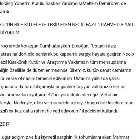
olding Yönetim Kurulu Başkan Yardımcısı Meltem Demirören de
atıldı.
'BUGÜN BİLE KİTLELERE TESİR EDEN NECİP FAZIL'I RAHMETLE YAD
EDİYORUM'
Programda konuşan Cumhurbaşkanı Erdoğan, “Üstadın aziz
atırasına dört elle sarılarak bu kapsamlı sergiyi hayata geçiren Necip
azıl Kısakürek Kültür ve Araştırma Vakfımızın tüm mensuplarına
liğin özellikle de düzenlenmesinde; ülkemiz, kültür-sanat camiamız
ırlara vesile olmasını temenni ediyorum. Üstadım yalnızca şahsi
 dava şuurunu da tüm ihtişamıyla bugünlere taşıyan vakfımızın her bir
 aramızdan ayrılışının 42'nci yılını idrak edeceğiz. Vefatının
yle, fikirleriyle, ufku ve mücadele azmiyle bugün bile kitlelere tesir
ıl'ı bir kez daha rahmetle yad ediyorum" ifadelerini kullandı.
ZDIR'
uğurladığımız ve bu kıymetli serginin ilk tohumlarını eken Mehmet