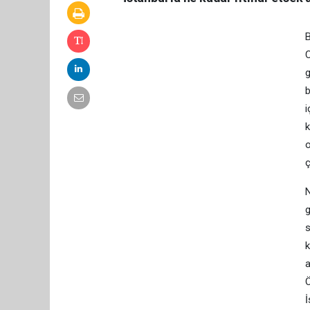
B
C
g
b
i
k
o
ç
N
g
s
k
a
Ö
İ