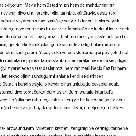
iyaz ediyorum. Mevla hem üstadımızın hem de mahdumlarının
 eylesin diyorum. İstanbul gibi; tarihiyle, kültürüyle, eşsiz tabii
şehirde yaşamanın bahtiyarlığı içindeyiz. İstanbul, binlerce yıllık
muhteşem ve muazzam bir çınardır. İstanbul'la ne kadar iftihar etsek
arı olmaktan şeref duyuyoruz. İstanbul'u farklı yönleriyle anlatan her
rginin, gerek teknik imkanları gerekse mütevazılığı bakımından son
ade etmek istiyorum. Yapay zeka ve ses klonlama gibi pek çok dijital
adın mısraları eşliğinde tarihi İstanbul manzaraları seyredilirken, diğer
giyi ziyaret eden vatandaşlarımız, hem rahmetli Necip Fazıl'ın hem
ileri teknolojinin sunduğu imkanlarla kendi seslerinden
ine üstadın kendi sesiyle, o kendine has üslubuyla cevaplanacak.
İstanbul diye toprağa kondurmuşlar.' Bu mısralarla İstanbul'u
metli oğullarının ruhu, inşallah bu sergiyle bir kez daha şad olacak
liğin hepimiz için hayırlar getirmesini diliyor, emeği geçen herkese
 arzusundayım. Milletlerin kıymeti, zenginliği ve derinliği; tarihe ve