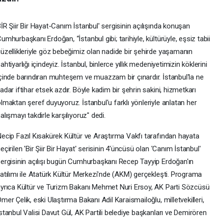
İR Şiir Bir Hayat-Canım İstanbul' sergisinin açılışında konuşan
umhurbaşkanı Erdoğan, “İstanbul gibi; tarihiyle, kültürüyle, eşsiz tabii
üzellikleriyle göz bebeğimiz olan nadide bir şehirde yaşamanın
ahtiyarlığı içindeyiz. İstanbul, binlerce yıllık medeniyetimizin köklerini
çinde barındıran muhteşem ve muazzam bir çınardır. İstanbul'la ne
adar iftihar etsek azdır. Böyle kadim bir şehrin sakini, hizmetkarı
lmaktan şeref duyuyoruz. İstanbul'u farklı yönleriyle anlatan her
alışmayı takdirle karşılıyoruz" dedi.
ecip Fazıl Kısakürek Kültür ve Araştırma Vakfı tarafından hayata
eçirilen 'Bir Şiir Bir Hayat' serisinin 4'üncüsü olan 'Canım İstanbul'
ergisinin açılışı bugün Cumhurbaşkanı Recep Tayyip Erdoğan'ın
atılımı ile Atatürk Kültür Merkezi'nde (AKM) gerçekleşti. Programa
yrıca Kültür ve Turizm Bakanı Mehmet Nuri Ersoy, AK Parti Sözcüsü
mer Çelik, eski Ulaştırma Bakanı Adil Karaismailoğlu, milletvekilleri,
stanbul Valisi Davut Gül, AK Partili belediye başkanları ve Demirören