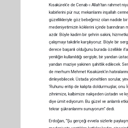
Kısakürek'e de Cenab-ı Allah'tan rahmet n
kabirlerini pür nur, mekanlarını inşallah cennet
güzellikleriyle göz bebeğimiz olan nadide bir 
medeniyetimizin köklerini içinde barındıran 
azdır. Böyle kadim bir şehrin sakini, hizmetk
çalışmayı takdirle karşılıyoruz. Böyle bir se
derece başarılı olduğunu burada özellikle if
yeniliğin kullanıldığı sergiyle; bir yandan üst
yandan maziye yakinen şahitlik edilecek. Ser
de merhum Mehmet Kısakürek'in hatıralarını 
dinleyebilecek. Üstada yöneltilen sorular, y
'Ruhunu eritip de kalıpta doldurmuşlar, onu 
zihnimize, kalbimize nakşeden üstadın ve kıy
diye ümit ediyorum. Bu güzel ve anlamlı etkin
tekrar şükranlarımı sunuyorum" dedi.
Erdoğan, “Şu gerçeği evvela sizlerle paylaşmak