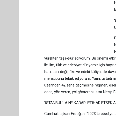
H
k
h
F
yürekten teşekkür ediyorum. Bu önemli etkin
ile ilim, fikir ve edebiyat dünyamız için hay
hatırasını değil, fikri ve edebi külliyatı ile
mensubunu tebrik ediyorum. Yarın, üstadımızın
üzerinden 42 sene geçmesine rağmen; eserleri
eden, yön veren, yol gösteren üstat Necip Faz
'İSTANBUL'LA NE KADAR İFTİHAR ETSEK A
Cumhurbaşkanı Erdoğan, “2023'te ebediyete 