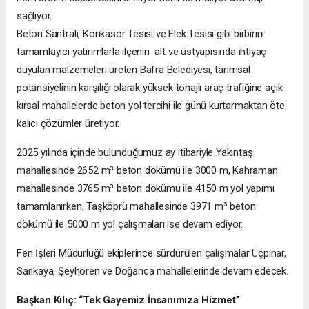
sağlıyor.
Beton Santrali, Konkasör Tesisi ve Elek Tesisi gibi birbirini
tamamlayıcı yatırımlarla ilçenin alt ve üstyapısında ihtiyaç
duyulan malzemeleri üreten Bafra Belediyesi, tarımsal
potansiyelinin karşılığı olarak yüksek tonajlı araç trafiğine açık
kırsal mahallelerde beton yol tercihi ile günü kurtarmaktan öte
kalıcı çözümler üretiyor.
2025 yılında içinde bulunduğumuz ay itibariyle Yakıntaş
mahallesinde 2652 m³ beton dökümü ile 3000 m, Kahraman
mahallesinde 3765 m³ beton dökümü ile 4150 m yol yapımı
tamamlanırken, Taşköprü mahallesinde 3971 m³ beton
dökümü ile 5000 m yol çalışmaları ise devam ediyor.
Fen İşleri Müdürlüğü ekiplerince sürdürülen çalışmalar Üçpınar,
Sarıkaya, Şeyhören ve Doğanca mahallelerinde devam edecek.
Başkan Kılıç: “Tek Gayemiz İnsanımıza Hizmet”