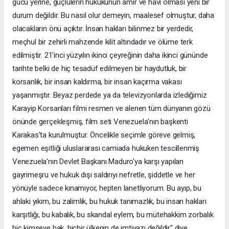
gücü yerine, güçlülerin hukukunun amir ve havi olması yeni bir
durum değildir. Bu nasıl olur demeyin, maalesef olmuştur, daha
olacakların önü açıktır. İnsan hakları bilinmez bir yerdedir,
meçhul bir zehirli mahzende kilit altındadır ve ölüme terk
edilmiştir. 21'inci yüzyılın ikinci çeyreğinin daha ikinci gününde
tarihte belki de hiç tesadüf edilmeyen bir haydutluk, bir
korsanlık, bir insan kaldırma, bir insan kaçırma vakası
yaşanmıştır. Beyaz perdede ya da televizyonlarda izlediğimiz
Karayip Korsanları filmi resmen ve alenen tüm dünyanın gözü
önünde gerçekleşmiş, film seti Venezuela'nın başkenti
Karakas'ta kurulmuştur. Öncelikle seçimle göreve gelmiş,
egemen eşitliği uluslararası camiada hukuken tescillenmiş
Venezuela'nın Devlet Başkanı Maduro'ya karşı yapılan
gayrimeşru ve hukuk dışı saldırıyı nefretle, şiddetle ve her
yönüyle sadece kınamıyor, hepten lanetliyorum. Bu ayıp, bu
ahlaki yıkım, bu zalimlik, bu hukuk tanımazlık, bu insan hakları
karşıtlığı, bu kabalık, bu skandal eylem, bu mütehakkim zorbalık
hiç kimseye hak, hiçbir ülkenin de imtiyazı değildir" diye