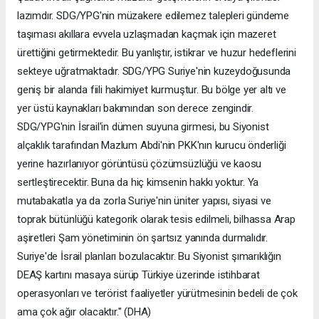
lazımdır. SDG/YPG'nin müzakere edilemez talepleri gündeme
taşıması akıllara evvela uzlaşmadan kaçmak için mazeret
ürettiğini getirmektedir. Bu yanlıştır, istikrar ve huzur hedeflerini
sekteye uğratmaktadır. SDG/YPG Suriye'nin kuzeydoğusunda
geniş bir alanda fiili hakimiyet kurmuştur. Bu bölge yer altı ve
yer üstü kaynakları bakımından son derece zengindir.
SDG/YPG'nin İsrail'in dümen suyuna girmesi, bu Siyonist
alçaklık tarafından Mazlum Abdi'nin PKK'nın kurucu önderliği
yerine hazırlanıyor görüntüsü çözümsüzlüğü ve kaosu
sertleştirecektir. Buna da hiç kimsenin hakkı yoktur. Ya
mutabakatla ya da zorla Suriye'nin üniter yapısı, siyasi ve
toprak bütünlüğü kategorik olarak tesis edilmeli, bilhassa Arap
aşiretleri Şam yönetiminin ön şartsız yanında durmalıdır.
Suriye'de İsrail planları bozulacaktır. Bu Siyonist şımarıklığın
DEAŞ kartını masaya sürüp Türkiye üzerinde istihbarat
operasyonları ve terörist faaliyetler yürütmesinin bedeli de çok
ama çok ağır olacaktır." (DHA)