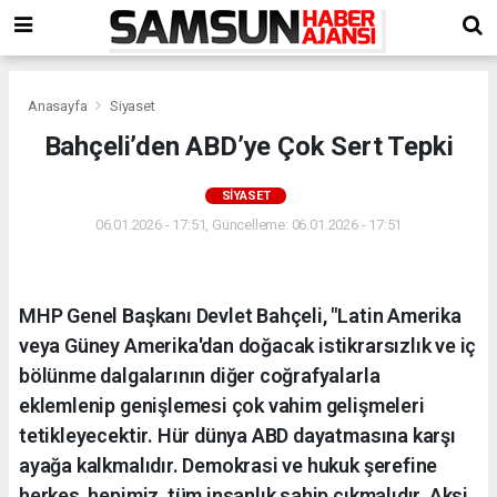
Anasayfa
Siyaset
Bahçeli’den ABD’ye Çok Sert Tepki
SIYASET
06.01.2026 - 17:51, Güncelleme: 06.01.2026 - 17:51
MHP Genel Başkanı Devlet Bahçeli, "Latin Amerika
veya Güney Amerika'dan doğacak istikrarsızlık ve iç
bölünme dalgalarının diğer coğrafyalarla
eklemlenip genişlemesi çok vahim gelişmeleri
tetikleyecektir. Hür dünya ABD dayatmasına karşı
ayağa kalkmalıdır. Demokrasi ve hukuk şerefine
herkes, hepimiz, tüm insanlık sahip çıkmalıdır. Aksi