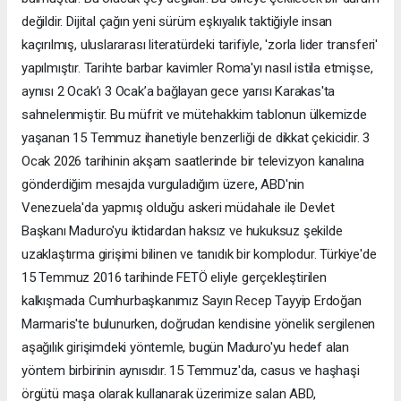
değildir. Dijital çağın yeni sürüm eşkıyalık taktiğiyle insan
kaçırılmış, uluslararası literatürdeki tarifiyle, 'zorla lider transferi'
yapılmıştır. Tarihte barbar kavimler Roma'yı nasıl istila etmişse,
aynısı 2 Ocak’ı 3 Ocak’a bağlayan gece yarısı Karakas'ta
sahnelenmiştir. Bu müfrit ve mütehakkim tablonun ülkemizde
yaşanan 15 Temmuz ihanetiyle benzerliği de dikkat çekicidir. 3
Ocak 2026 tarihinin akşam saatlerinde bir televizyon kanalına
gönderdiğim mesajda vurguladığım üzere, ABD'nin
Venezuela'da yapmış olduğu askeri müdahale ile Devlet
Başkanı Maduro'yu iktidardan haksız ve hukuksuz şekilde
uzaklaştırma girişimi bilinen ve tanıdık bir komplodur. Türkiye'de
15 Temmuz 2016 tarihinde FETÖ eliyle gerçekleştirilen
kalkışmada Cumhurbaşkanımız Sayın Recep Tayyip Erdoğan
Marmaris'te bulunurken, doğrudan kendisine yönelik sergilenen
aşağılık girişimdeki yöntemle, bugün Maduro'yu hedef alan
yöntem birbirinin aynısıdır. 15 Temmuz'da, casus ve haşhaşi
örgütü maşa olarak kullanarak üzerimize salan ABD,