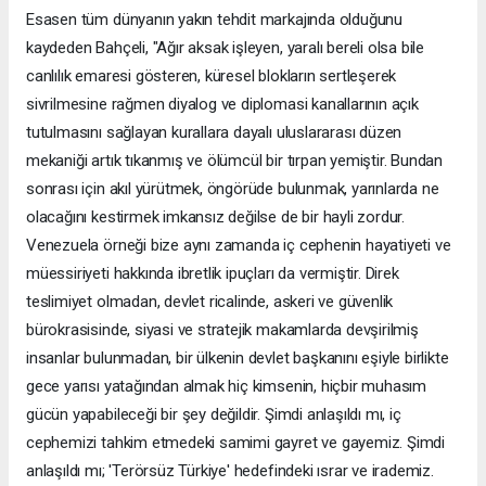
Esasen tüm dünyanın yakın tehdit markajında olduğunu
kaydeden Bahçeli, "Ağır aksak işleyen, yaralı bereli olsa bile
canlılık emaresi gösteren, küresel blokların sertleşerek
sivrilmesine rağmen diyalog ve diplomasi kanallarının açık
tutulmasını sağlayan kurallara dayalı uluslararası düzen
mekaniği artık tıkanmış ve ölümcül bir tırpan yemiştir. Bundan
sonrası için akıl yürütmek, öngörüde bulunmak, yarınlarda ne
olacağını kestirmek imkansız değilse de bir hayli zordur.
Venezuela örneği bize aynı zamanda iç cephenin hayatiyeti ve
müessiriyeti hakkında ibretlik ipuçları da vermiştir. Direk
teslimiyet olmadan, devlet ricalinde, askeri ve güvenlik
bürokrasisinde, siyasi ve stratejik makamlarda devşirilmiş
insanlar bulunmadan, bir ülkenin devlet başkanını eşiyle birlikte
gece yarısı yatağından almak hiç kimsenin, hiçbir muhasım
gücün yapabileceği bir şey değildir. Şimdi anlaşıldı mı, iç
cephemizi tahkim etmedeki samimi gayret ve gayemiz. Şimdi
anlaşıldı mı; 'Terörsüz Türkiye' hedefindeki ısrar ve irademiz.