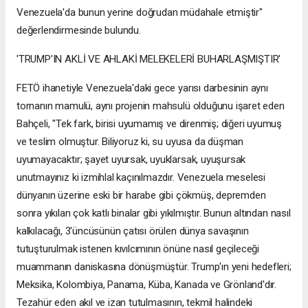
Venezuela'da bunun yerine doğrudan müdahale etmiştir"
değerlendirmesinde bulundu.
'TRUMP'IN AKLİ VE AHLAKİ MELEKELERİ BUHARLAŞMIŞTIR'
FETÖ ihanetiyle Venezuela'daki gece yarısı darbesinin aynı
tornanın mamulü, aynı projenin mahsulü olduğunu işaret eden
Bahçeli, "Tek fark, birisi uyumamış ve direnmiş; diğeri uyumuş
ve teslim olmuştur. Biliyoruz ki, su uyusa da düşman
uyumayacaktır; şayet uyursak, uyuklarsak, uyuşursak
unutmayınız ki izmihlal kaçınılmazdır. Venezuela meselesi
dünyanın üzerine eski bir harabe gibi çökmüş, depremden
sonra yıkılan çok katlı binalar gibi yıkılmıştır. Bunun altından nasıl
kalkılacağı, 3'üncüsünün çatısı örülen dünya savaşının
tutuşturulmak istenen kıvılcımının önüne nasıl geçileceği
muammanın daniskasına dönüşmüştür. Trump'ın yeni hedefleri;
Meksika, Kolombiya, Panama, Küba, Kanada ve Grönland'dır.
Tezahür eden akıl ve izan tutulmasının, tekmil halindeki