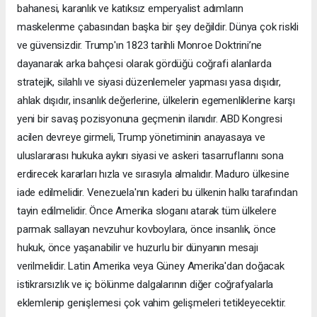
bahanesi, karanlık ve katıksız emperyalist adımların
maskelenme çabasından başka bir şey değildir. Dünya çok riskli
ve güvensizdir. Trump'ın 1823 tarihli Monroe Doktrini’ne
dayanarak arka bahçesi olarak gördüğü coğrafi alanlarda
stratejik, silahlı ve siyasi düzenlemeler yapması yasa dışıdır,
ahlak dışıdır, insanlık değerlerine, ülkelerin egemenliklerine karşı
yeni bir savaş pozisyonuna geçmenin ilanıdır. ABD Kongresi
acilen devreye girmeli, Trump yönetiminin anayasaya ve
uluslararası hukuka aykırı siyasi ve askeri tasarruflarını sona
erdirecek kararları hızla ve sırasıyla almalıdır. Maduro ülkesine
iade edilmelidir. Venezuela'nın kaderi bu ülkenin halkı tarafından
tayin edilmelidir. Önce Amerika sloganı atarak tüm ülkelere
parmak sallayan nevzuhur kovboylara, önce insanlık, önce
hukuk, önce yaşanabilir ve huzurlu bir dünyanın mesajı
verilmelidir. Latin Amerika veya Güney Amerika'dan doğacak
istikrarsızlık ve iç bölünme dalgalarının diğer coğrafyalarla
eklemlenip genişlemesi çok vahim gelişmeleri tetikleyecektir.