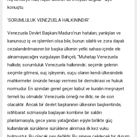
konuştu.
'SORUMLULUK VENEZUELA HALKININDIR'
Venezuela Devlet Başkanı Maduro'nun hataları, yanlışları ve
kanunsuz iş ve işlemleri olsa bile, bunun silahlı ve zora dayalı
cezalandırılmasının bir başka ülkenin yetki sahası içinde ele
alınamayacağını vurgulayan Bahçeli, "Muhatap Venezuela
halkıdır, sorumluluk Venezuela halkınındır; seçimle gelenin
seçimle gitmesi, suç işleyenin, suçu olanın kendi ülkesindeki
mahkemeler önünde hesap vermesi bir demokrasi ve hukuk
normudur. En azından genel geçer kabul ve kuralın meşruiyet
temeli bu olmalıdır. Venezuela örneği ne ilktir, ne de son
olacaktır. Ancak bir devlet başkanının ülkesinin başkentinde,
istihbarat sızmasıyla başlayan kombine bir saldırı
planlamasıyla, gece yarısı yatağından eşiyle birlikte güç
kullanılarak sürüklene sürüklene alınması ilk kez vuku
bulmuştur. Bu olacak şey değildir. Bu sineye çekilecek bir durum