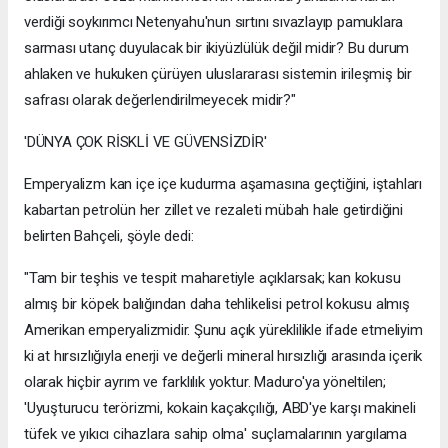
verdiği soykırımcı Netenyahu'nun sırtını sıvazlayıp pamuklara
sarması utanç duyulacak bir ikiyüzlülük değil midir? Bu durum
ahlaken ve hukuken çürüyen uluslararası sistemin irileşmiş bir
safrası olarak değerlendirilmeyecek midir?"
'DÜNYA ÇOK RİSKLİ VE GÜVENSİZDİR'
Emperyalizm kan içe içe kudurma aşamasına geçtiğini, iştahları
kabartan petrolün her zillet ve rezaleti mübah hale getirdiğini
belirten Bahçeli, şöyle dedi:
"Tam bir teşhis ve tespit maharetiyle açıklarsak; kan kokusu
almış bir köpek balığından daha tehlikelisi petrol kokusu almış
Amerikan emperyalizmidir. Şunu açık yüreklilikle ifade etmeliyim
ki at hırsızlığıyla enerji ve değerli mineral hırsızlığı arasında içerik
olarak hiçbir ayrım ve farklılık yoktur. Maduro'ya yöneltilen;
'Uyuşturucu terörizmi, kokain kaçakçılığı, ABD'ye karşı makineli
tüfek ve yıkıcı cihazlara sahip olma' suçlamalarının yargılama