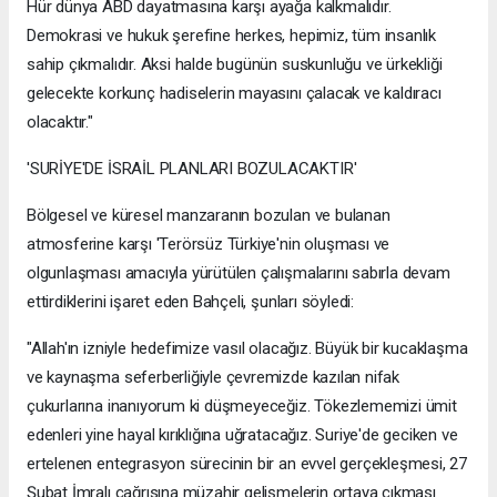
Hür dünya ABD dayatmasına karşı ayağa kalkmalıdır.
Demokrasi ve hukuk şerefine herkes, hepimiz, tüm insanlık
sahip çıkmalıdır. Aksi halde bugünün suskunluğu ve ürkekliği
gelecekte korkunç hadiselerin mayasını çalacak ve kaldıracı
olacaktır."
'SURİYE'DE İSRAİL PLANLARI BOZULACAKTIR'
Bölgesel ve küresel manzaranın bozulan ve bulanan
atmosferine karşı 'Terörsüz Türkiye'nin oluşması ve
olgunlaşması amacıyla yürütülen çalışmalarını sabırla devam
ettirdiklerini işaret eden Bahçeli, şunları söyledi:
"Allah'ın izniyle hedefimize vasıl olacağız. Büyük bir kucaklaşma
ve kaynaşma seferberliğiyle çevremizde kazılan nifak
çukurlarına inanıyorum ki düşmeyeceğiz. Tökezlememizi ümit
edenleri yine hayal kırıklığına uğratacağız. Suriye'de geciken ve
ertelenen entegrasyon sürecinin bir an evvel gerçekleşmesi, 27
Şubat İmralı çağrısına müzahir gelişmelerin ortaya çıkması