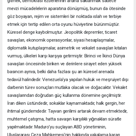
gitmek, demokrasi ezberlerinin ardına saklanmak sadece
mevzi mücadelelerin aparatına dönüşmüş, bunun da ötesinde
göz boyayan, rejim ve sistemleri bir noktada ıslah ve terbiye
etmek için tertip edilen orta oyunu hüviyetine bürünmüştür.
Küresel denge kaybolmuştur. Jeopolitik depremler, ticaret
savaşları, ekonomik operasyonlar, siyasi hesaplaşmalar,
diplomatik kutuplaşmalar, asimetrik ve vekalet savaşları kıtaları
vurmuş, ülkeleri karşı karşıya getirmiştir. Birinci ve İkinci Dünya
savaşları öncesinde biriken ve derinlere sirayet eden yüksek
basıncın aynısı, belki daha fazlası şu an küresel arenada
tedavül halindedir. Venezuela'ya yapılan hukuk ve meşruiyet dışı
darbenin türev sonuçları mutlaka olacak ve doğacaktır. Vekalet
savaşlarından doğrudan güç kullanma dönemine geçilmiştir.
İran diken üstündedir, sokaklar kaynamaktadır, halk gergin, her
ihtimal gündemdedir. Tayvan gerilimi artarak devam etmektedir,
muhtemel çatışma, hatta savaşın karşılıklı yığınakları süratle
yapılmaktadır. Maduro'yu suçlayan ABD yönetiminin,
Uluslararası Ceza Mahkemesi'nin hakkında yakalama kararı