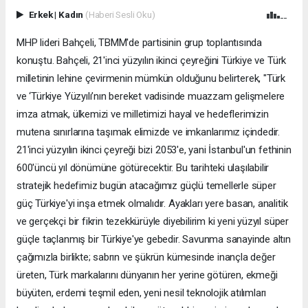
Erkek
|
Kadın
(Haberi Sesli Oku)
MHP lideri Bahçeli, TBMM'de partisinin grup toplantısında
konuştu. Bahçeli, 21'inci yüzyılın ikinci çeyreğini Türkiye ve Türk
milletinin lehine çevirmenin mümkün olduğunu belirterek, "Türk
ve ‘Türkiye Yüzyılı’nın bereket vadisinde muazzam gelişmelere
imza atmak, ülkemizi ve milletimizi hayal ve hedeflerimizin
mutena sınırlarına taşımak elimizde ve imkanlarımız içindedir.
21'inci yüzyılın ikinci çeyreği bizi 2053'e, yani İstanbul'un fethinin
600'üncü yıl dönümüne götürecektir. Bu tarihteki ulaşılabilir
stratejik hedefimiz bugün atacağımız güçlü temellerle süper
güç Türkiye'yi inşa etmek olmalıdır. Ayakları yere basan, analitik
ve gerçekçi bir fikrin tezekkürüyle diyebilirim ki yeni yüzyıl süper
güçle taçlanmış bir Türkiye'ye gebedir. Savunma sanayinde altın
çağımızla birlikte; sabrın ve şükrün kümesinde inançla değer
üreten, Türk markalarını dünyanın her yerine götüren, ekmeği
büyüten, erdemi teşmil eden, yeni nesil teknolojik atılımları