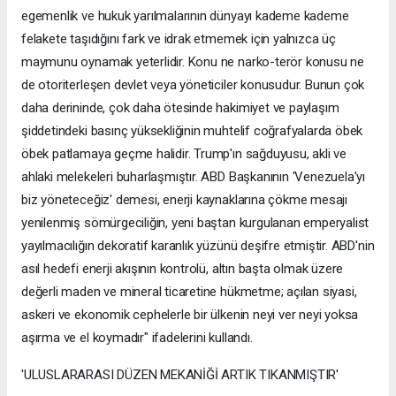
egemenlik ve hukuk yarılmalarının dünyayı kademe kademe
felakete taşıdığını fark ve idrak etmemek için yalnızca üç
maymunu oynamak yeterlidir. Konu ne narko-terör konusu ne
de otoriterleşen devlet veya yöneticiler konusudur. Bunun çok
daha derininde, çok daha ötesinde hakimiyet ve paylaşım
şiddetindeki basınç yüksekliğinin muhtelif coğrafyalarda öbek
öbek patlamaya geçme halidir. Trump'ın sağduyusu, akli ve
ahlaki melekeleri buharlaşmıştır. ABD Başkanının 'Venezuela'yı
biz yöneteceğiz' demesi, enerji kaynaklarına çökme mesajı
yenilenmiş sömürgeciliğin, yeni baştan kurgulanan emperyalist
yayılmacılığın dekoratif karanlık yüzünü deşifre etmiştir. ABD'nin
asıl hedefi enerji akışının kontrolü, altın başta olmak üzere
değerli maden ve mineral ticaretine hükmetme; açılan siyasi,
askeri ve ekonomik cephelerle bir ülkenin neyi ver neyi yoksa
aşırma ve el koymadır" ifadelerini kullandı.
'ULUSLARARASI DÜZEN MEKANİĞİ ARTIK TIKANMIŞTIR'