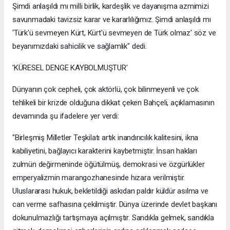
Şimdi anlaşıldı mı milli birlik, kardeşlik ve dayanışma azmimizi
savunmadaki tavizsiz karar ve kararlılığımız. Şimdi anlaşıldı mı
'Türk'ü sevmeyen Kürt, Kürt'ü sevmeyen de Türk olmaz' söz ve
beyanımızdaki sahicilik ve sağlamlık" dedi.
'KÜRESEL DENGE KAYBOLMUŞTUR'
Dünyanın çok cepheli, çok aktörlü, çok bilinmeyenli ve çok
tehlikeli bir krizde olduğuna dikkat çeken Bahçeli, açıklamasının
devamında şu ifadelere yer verdi:
"Birleşmiş Milletler Teşkilatı artık inandırıcılık kalitesini, ikna
kabiliyetini, bağlayıcı karakterini kaybetmiştir. İnsan hakları
zulmün değirmeninde öğütülmüş, demokrasi ve özgürlükler
emperyalizmin marangozhanesinde hızara verilmiştir.
Uluslararası hukuk, bekletildiği askıdan paldır küldür asılma ve
can verme safhasına çekilmiştir. Dünya üzerinde devlet başkanı
dokunulmazlığı tartışmaya açılmıştır. Sandıkla gelmek, sandıkla