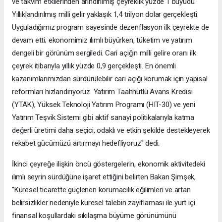
ve takvim etkilerinden arındırılmış çeyreklik yüzde 1 büyüdü.
Yıllıklandırılmış milli gelir yaklaşık 1,4 trilyon dolar gerçekleşti.
Uyguladığımız program sayesinde dezenflasyon ilk çeyrekte de
devam etti; ekonomimiz ılımlı büyürken, tüketim ve yatırım
dengeli bir görünüm sergiledi. Cari açığın milli gelire oranı ilk
çeyrek itibarıyla yıllık yüzde 0,9 gerçekleşti. En önemli
kazanımlarımızdan sürdürülebilir cari açığı korumak için yapısal
reformları hızlandırıyoruz. Yatırım Taahhütlü Avans Kredisi
(YTAK), Yüksek Teknoloji Yatırım Programı (HIT-30) ve yeni
Yatırım Teşvik Sistemi gibi aktif sanayi politikalarıyla katma
değerli üretimi daha seçici, odaklı ve etkin şekilde destekleyerek
rekabet gücümüzü artırmayı hedefliyoruz" dedi.
İkinci çeyreğe ilişkin öncü göstergelerin, ekonomik aktivitedeki
ılımlı seyrin sürdüğüne işaret ettiğini belirten Bakan Şimşek,
"Küresel ticarette güçlenen korumacılık eğilimleri ve artan
belirsizlikler nedeniyle küresel talebin zayıflaması ile yurt içi
finansal koşullardaki sıkılaşma büyüme görünümünü