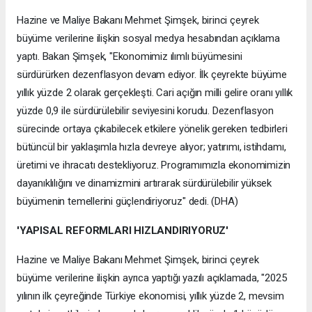
Hazine ve Maliye Bakanı Mehmet Şimşek, birinci çeyrek
büyüme verilerine ilişkin sosyal medya hesabından açıklama
yaptı. Bakan Şimşek, "Ekonomimiz ılımlı büyümesini
sürdürürken dezenflasyon devam ediyor. İlk çeyrekte büyüme
yıllık yüzde 2 olarak gerçekleşti. Cari açığın milli gelire oranı yıllık
yüzde 0,9 ile sürdürülebilir seviyesini korudu. Dezenflasyon
sürecinde ortaya çıkabilecek etkilere yönelik gereken tedbirleri
bütüncül bir yaklaşımla hızla devreye alıyor; yatırımı, istihdamı,
üretimi ve ihracatı destekliyoruz. Programımızla ekonomimizin
dayanıklılığını ve dinamizmini artırarak sürdürülebilir yüksek
büyümenin temellerini güçlendiriyoruz" dedi. (DHA)
'YAPISAL REFORMLARI HIZLANDIRIYORUZ'
Hazine ve Maliye Bakanı Mehmet Şimşek, birinci çeyrek
büyüme verilerine ilişkin ayrıca yaptığı yazılı açıklamada, "2025
yılının ilk çeyreğinde Türkiye ekonomisi, yıllık yüzde 2, mevsim