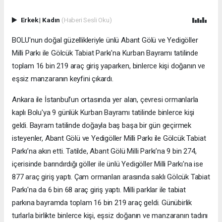
Erkek
|
Kadın
(Haberi Sesli Oku)
BOLU'nun doğal güzellikleriyle ünlü Abant Gölü ve Yedigöller
Milli Parkı ile Gölcük Tabiat Parkı'na Kurban Bayramı tatilinde
toplam 16 bin 219 araç giriş yaparken, binlerce kişi doğanın ve
eşsiz manzaranın keyfini çıkardı.
Ankara ile İstanbul’un ortasında yer alan, çevresi ormanlarla
kaplı Bolu'ya 9 günlük Kurban Bayramı tatilinde binlerce kişi
geldi. Bayram tatilinde doğayla baş başa bir gün geçirmek
isteyenler, Abant Gölü ve Yedigöller Milli Parkı ile Gölcük Tabiat
Parkı’na akın etti. Tatilde, Abant Gölü Milli Parkı’na 9 bin 274,
içerisinde barındırdığı göller ile ünlü Yedigöller Milli Parkı'na ise
877 araç giriş yaptı. Çam ormanları arasında saklı Gölcük Tabiat
Parkı'na da 6 bin 68 araç giriş yaptı. Milli parklar ile tabiat
parkına bayramda toplam 16 bin 219 araç geldi. Günübirlik
turlarla birlikte binlerce kişi, eşsiz doğanın ve manzaranın tadını