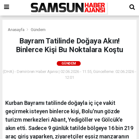
Anasayfa
Gündem
Bayram Tatilinde Doğaya Akın!
Binlerce Kişi Bu Noktalara Koştu
GÜNDEM
(DHA) - Demirören Haber Ajansı | 02.06.2026 - 11:55, Güncelleme: 02.06.2026 -
12:01
Kurban Bayramı tatilinde doğayla iç içe vakit
geçirmek isteyen binlerce kişi, Bolu'nun gözde
turizm merkezleri Abant, Yedigöller ve Gölcük'e
akın etti. Sadece 9 günlük tatilde bölgeye 16 bin 219
araç giriş yaparken, ziyaretçiler eşsiz manzaranın