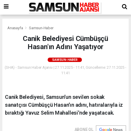
Anasayfa
Samsun-Haber
Canik Belediyesi Cümbüşçü
Hasan'ın Adını Yaşatıyor
SAMSUN-HABER
(SHA) - Samsun Haber Ajansı | 27.11.2025 - 11:41, Güncelleme: 27.11.2025 -
11:41
Canik Belediyesi, Samsun'un sevilen sokak
sanatçısı Cümbüşçü Hasan'ın adını, hatıralarıyla iz
bıraktığı Yavuz Selim Mahallesi'nde yaşatacak.
ABONE OL