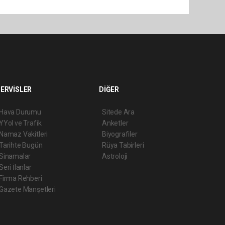
ERVİSLER
DİĞER
Hava Durumu
Sitede Ara
YYol ve Trafik
Anketler
Namaz Vakitleri
Biyografiler
Tarihte Bugün
Rüya Tabirleri
Sinamalar
Astroloji
Seri İlanlar
Firma Rehberi
Gazete Manşetleri