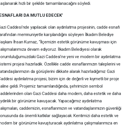
aşlanarak hızlı bir şekilde tamamlanacağını söyledi.
‘ESNAFLARI DA MUTLU EDECEK’
azi Caddesi’nde yapılacak olan aydınlatma projesinin, cadde esnafı
arafından memnuniyetle karşılandığını söyleyen İlkadım Belediye
aşkanı İhsan Kurnaz, “İlçemizin estetik görünüme kavuşması için
alışmalarımıza devam ediyoruz. İlkadım Belediyesi olarak
orumluluğumuzdaki Gazi Caddesi’ne yeni ve modern bir aydınlatma
istemi projesi hazırladık. Özellikle cadde esnaflarımızın taleplerini ve
atandaşlarımızın da görüşlerini dikkate alarak hazırladığımız Gazi
addesi aydınlatma projesi, bizim için de değerli ve kıymetli bir proje
aline geldi. Projemiz tamamlandığında, şehrimizin sembol
addelerinden olan Gazi Caddesi daha modern, daha estetik ve daha
ydınlık bir görünüme kavuşacak. Yapacağımız aydınlatma
alışmaları, caddemizin, esnaflarımızın ve vatandaşlarımızın güvenliği
onusunda da önemli katkılar sağlayacak. Kentimizi daha estetik ve
odern bir görünüme kavuşturacak aydınlatma çalışmalarımıza en