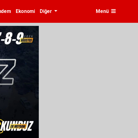
ndem
Ekonomi
Diğer
Menü