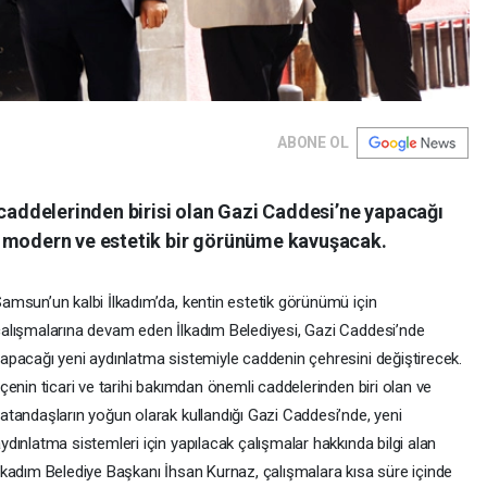
ABONE OL
 caddelerinden birisi olan Gazi Caddesi’ne yapacağı
, modern ve estetik bir görünüme kavuşacak.
amsun’un kalbi İlkadım’da, kentin estetik görünümü için
alışmalarına devam eden İlkadım Belediyesi, Gazi Caddesi’nde
apacağı yeni aydınlatma sistemiyle caddenin çehresini değiştirecek.
lçenin ticari ve tarihi bakımdan önemli caddelerinden biri olan ve
atandaşların yoğun olarak kullandığı Gazi Caddesi’nde, yeni
ydınlatma sistemleri için yapılacak çalışmalar hakkında bilgi alan
lkadım Belediye Başkanı İhsan Kurnaz, çalışmalara kısa süre içinde