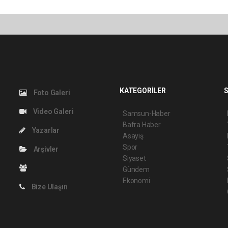
KATEGORİLER
S
Foto Galeri
Video Galeri
Samsun-Haber
Bafra Haber
Yazarlar
Asayiş
Spor
Arşivler
Siyaset
Gündem
Ekonomi
Bize Ulaşın