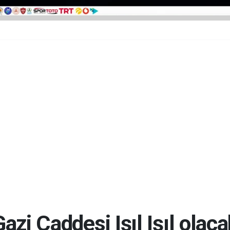
azi Caddesi Işıl Işıl olac