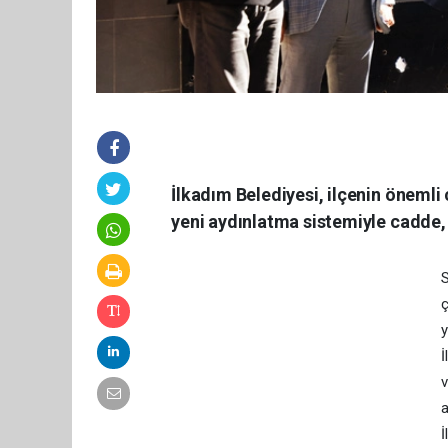
İlkadım Belediyesi, ilçenin önemli
yeni aydınlatma sistemiyle cadde
S
ç
y
İ
v
a
İ