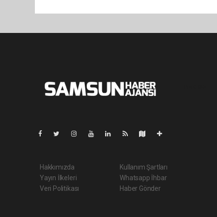
Pro-0.045
Hakkımızda
Kullanım Şartları
Yayın İlkeleri
Whatsapp İhbar
Veri Politikası
Haber Gönder