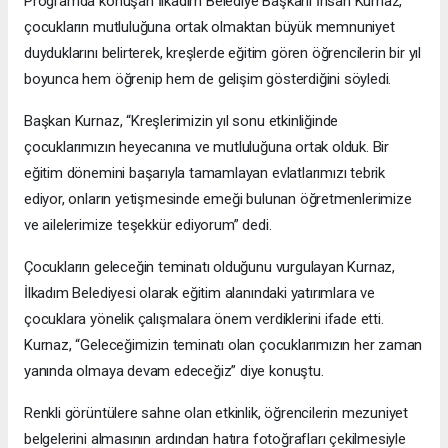
Programda konuşan İlkadım Belediye Başkanı İhsan Kurnaz,
çocukların mutluluğuna ortak olmaktan büyük memnuniyet
duyduklarını belirterek, kreşlerde eğitim gören öğrencilerin bir yıl
boyunca hem öğrenip hem de gelişim gösterdiğini söyledi.
Başkan Kurnaz, “Kreşlerimizin yıl sonu etkinliğinde
çocuklarımızın heyecanına ve mutluluğuna ortak olduk. Bir
eğitim dönemini başarıyla tamamlayan evlatlarımızı tebrik
ediyor, onların yetişmesinde emeği bulunan öğretmenlerimize
ve ailelerimize teşekkür ediyorum” dedi.
Çocukların geleceğin teminatı olduğunu vurgulayan Kurnaz,
İlkadım Belediyesi olarak eğitim alanındaki yatırımlara ve
çocuklara yönelik çalışmalara önem verdiklerini ifade etti.
Kurnaz, “Geleceğimizin teminatı olan çocuklarımızın her zaman
yanında olmaya devam edeceğiz” diye konuştu.
Renkli görüntülere sahne olan etkinlik, öğrencilerin mezuniyet
belgelerini almasının ardından hatıra fotoğrafları çekilmesiyle