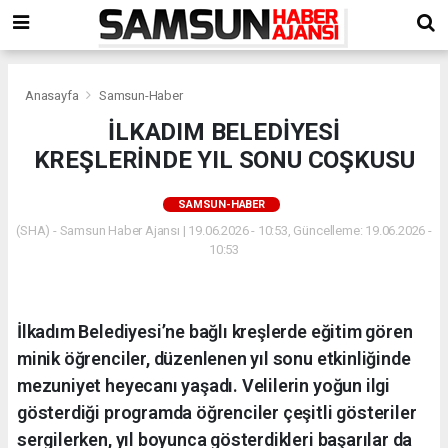
Anasayfa
Samsun-Haber
İLKADIM BELEDİYESİ
KREŞLERİNDE YIL SONU COŞKUSU
SAMSUN-HABER
(SHA) - Samsun Haber Ajansı | 19.06.2026 - 10:53, Güncelleme: 19.06.2026 -
10:53
İlkadım Belediyesi’ne bağlı kreşlerde eğitim gören
minik öğrenciler, düzenlenen yıl sonu etkinliğinde
mezuniyet heyecanı yaşadı. Velilerin yoğun ilgi
gösterdiği programda öğrenciler çeşitli gösteriler
sergilerken, yıl boyunca gösterdikleri başarılar da