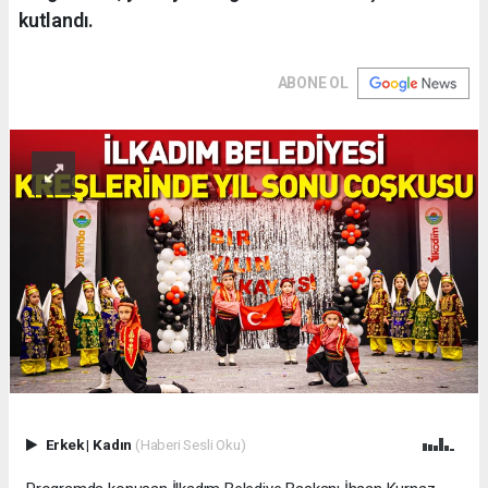
kutlandı.
ABONE OL
Erkek
|
Kadın
(Haberi Sesli Oku)