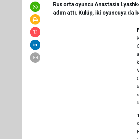
Rus orta oyuncu Anastasia Lyashko
adım attı. Kulüp, iki oyuncuya da ba
K
C
a
k
V
C
b
s
R
K
I