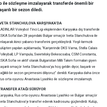
 ile sözleşme imzalayarak transferde önemli bir
şarılı bir sezon diledi.
IVETA STANCHULOVA KARŞIYAKA’DA
ADINLAR Voleybol 1'inci Ligi ekiplerinden Karşıyaka dış transferde
SKA Sofia'dan 28 yaşındaki Bulgar smaçör Iveta Stanchulova ile
nlaşarak ikinci yabancı transferini gerçekleştirdi. Yeşil-kırmızılı
ulüpten yapılan açıklamada, "Kariyerinde DKS Varna, Stella Calais
olleyball, LP Vampula, Swietelsky Bekescsaba, CSM Constanta,
SKA Sofia ve aktif olarak Bulgaristan Milli Takım formaları giyen
aşarılı smaçör Iveta Stanchulova'ya hoş geldin diyor, başarılı ve
ağlıklı bir sezon geçirmesini diliyoruz" denildi. Karşıyaka daha önce
us orta oyuncu Anastasia Lyashko ile sözleşme imzalamıştı.
TRANSFER ATAĞI SÜRÜYOR
arşıyaka, Rus orta oyuncu Anastasia Lyashko ve Bulgar smaçör
veta Stanchulova’yı transfer ederek kadrosunu güçlendirdi. Kulüp,