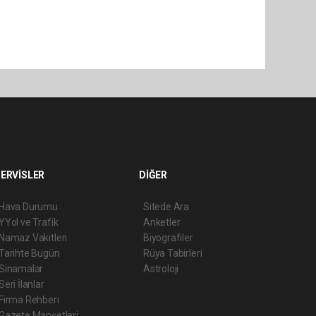
ERVİSLER
DİĞER
Hava Durumu
Sitede Ara
YYol ve Trafik
Anketler
Namaz Vakitleri
Biyografiler
Tarihte Bugün
Rüya Tabirleri
Sinamalar
Astroloji
Seri İlanlar
Firma Rehberi
Gazete Manşetleri