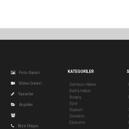
KATEGORİLER
S
Foto Galeri
Video Galeri
Samsun-Haber
Bafra Haber
Yazarlar
Asayiş
Spor
Arşivler
Siyaset
Gündem
Ekonomi
Bize Ulaşın