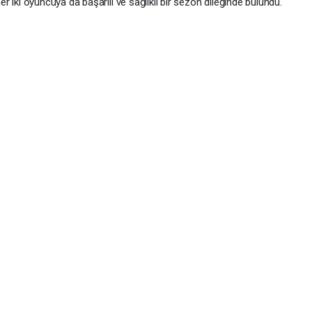
er iki oyuncuya da başarılı ve sağlıklı bir sezon dileğinde bulundu.