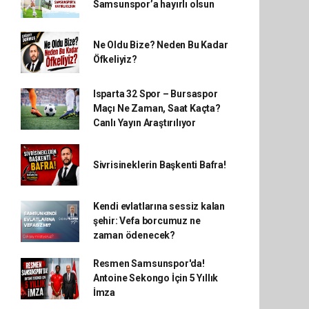
Samsunspor’a hayırlı olsun
Ne Oldu Bize? Neden Bu Kadar
Öfkeliyiz?
Isparta 32 Spor – Bursaspor
Maçı Ne Zaman, Saat Kaçta?
Canlı Yayın Araştırılıyor
Sivrisineklerin Başkenti Bafra!
Kendi evlatlarına sessiz kalan
şehir: Vefa borcumuz ne
zaman ödenecek?
Resmen Samsunspor'da!
Antoine Sekongo İçin 5 Yıllık
İmza