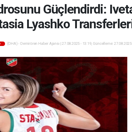
drosunu Güçlendirdi: Ivet
tasia Lyashko Transferle
(DHA) - Demirören Haber Ajansı | 27.08.2025 - 13:19, Güncelleme: 27.08.2025 
r