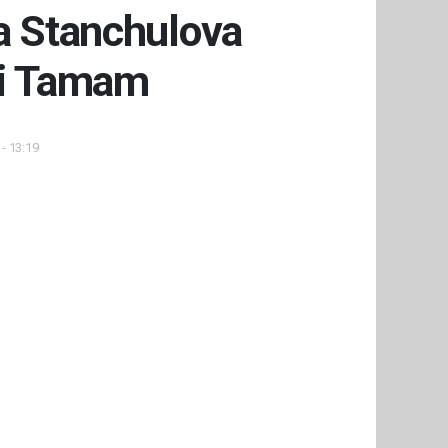
a Stanchulova
ri Tamam
- 13:19