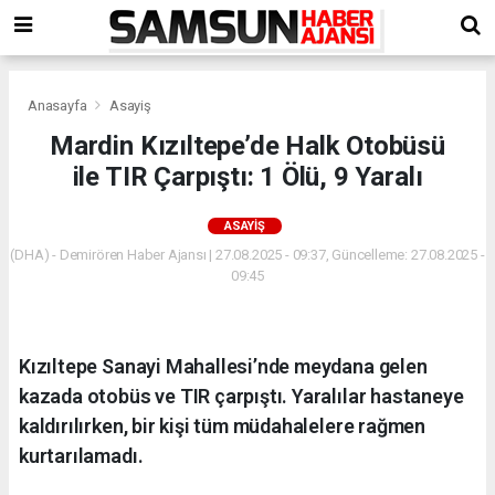
Anasayfa
Asayiş
Mardin Kızıltepe’de Halk Otobüsü
ile TIR Çarpıştı: 1 Ölü, 9 Yaralı
ASAYIŞ
(DHA) - Demirören Haber Ajansı | 27.08.2025 - 09:37, Güncelleme: 27.08.2025 -
09:45
Kızıltepe Sanayi Mahallesi’nde meydana gelen
kazada otobüs ve TIR çarpıştı. Yaralılar hastaneye
kaldırılırken, bir kişi tüm müdahalelere rağmen
kurtarılamadı.