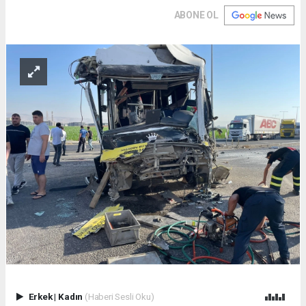
ABONE OL
Erkek
|
Kadın
(Haberi Sesli Oku)