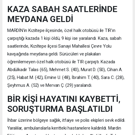
KAZA SABAH SAATLERİNDE
MEYDANA GELDİ
MARDİN'in Kızıltepe ilçesinde, özel halk otobüsü ile TIR'ın
çarpıştığı kazada 1 kişi öldü, 9 kişi ise yaralandı. Kaza, sabah
saatlerinde, Kızıltepe ilçesi Sanayi Mahallesi Çevre Yolu
kavşağında meydana geldi. Sürücüleri ve plakaları
öğrenilemeyen özel halk otobüsü ile TIR çarpıştı. Kazada
Abdülkadir Talas (65), Mehmet S. (40), Murat D. (50), Cihan A.
(25), Habat M. (42), Emine U. (48), İbrahim T. (40), Sara C. (28),
Şeyhmus A. (52) ve Mervan Ç. (29) yaralandı.
BİR KİŞİ HAYATINI KAYBETTİ,
SORUŞTURMA BAŞLATILDI
İhbar üzerine bölgeye sağlık, itfaiye ve polis ekipleri sevk edildi.
Yaralılar, ambulanslarla kentteki hastanelere kaldırıldı. Mardin