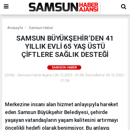
Anasayfa
Samsun-Haber
SAMSUN BÜYÜKŞEHİR’DEN 41
YILLIK EVLİ 65 YAŞ ÜSTÜ
ÇİFTLERE SAĞLIK DESTEĞİ
SAMSUN-HABER
(SHA) - Samsun Haber Ajansı | 06.12.2025 - 01:58, Güncelleme: 06.12.2025 -
01:58
Merkezine insanı alan hizmet anlayışıyla hareket
eden Samsun Büyükşehir Belediyesi, şehirde
yaşayan vatandaşların yaşam kalitesini artırmayı
öncelikli hedefi olarak benimsiyor. Bu anlayış