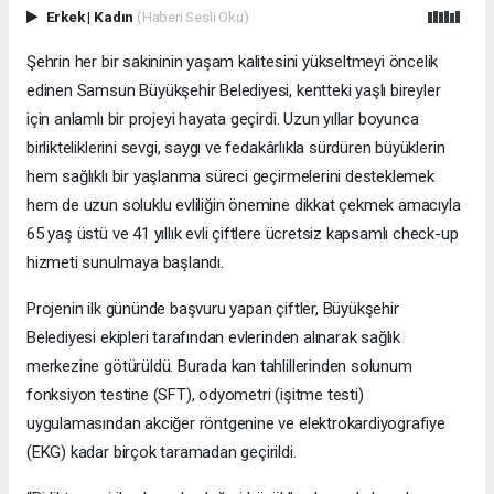
Erkek
|
Kadın
(Haberi Sesli Oku)
Şehrin her bir sakininin yaşam kalitesini yükseltmeyi öncelik
edinen Samsun Büyükşehir Belediyesi, kentteki yaşlı bireyler
için anlamlı bir projeyi hayata geçirdi. Uzun yıllar boyunca
birlikteliklerini sevgi, saygı ve fedakârlıkla sürdüren büyüklerin
hem sağlıklı bir yaşlanma süreci geçirmelerini desteklemek
hem de uzun soluklu evliliğin önemine dikkat çekmek amacıyla
65 yaş üstü ve 41 yıllık evli çiftlere ücretsiz kapsamlı check-up
hizmeti sunulmaya başlandı.
Projenin ilk gününde başvuru yapan çiftler, Büyükşehir
Belediyesi ekipleri tarafından evlerinden alınarak sağlık
merkezine götürüldü. Burada kan tahlillerinden solunum
fonksiyon testine (SFT), odyometri (işitme testi)
uygulamasından akciğer röntgenine ve elektrokardiyografiye
(EKG) kadar birçok taramadan geçirildi.