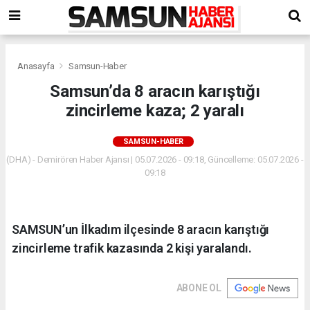
Anasayfa
Samsun-Haber
Samsun’da 8 aracın karıştığı
zincirleme kaza; 2 yaralı
SAMSUN-HABER
(DHA) - Demirören Haber Ajansı | 05.07.2026 - 09:18, Güncelleme: 05.07.2026 -
09:18
SAMSUN’un İlkadım ilçesinde 8 aracın karıştığı
zincirleme trafik kazasında 2 kişi yaralandı.
ABONE OL