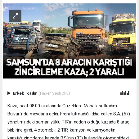
Erkek
|
Kadın
(Haberi Sesli Oku)
Kaza, saat 08.00 sıralarında Güzeldere Mahallesi İlkadım
Bulvarı’nda meydana geldi. Freni tutmadığı iddia edilen S.A. (57)
yönetimindeki saman yüklü TIR’ın neden olduğu kazada 8 araç
birbirine girdi. 4 otomobil, 2 TIR, kamyon ve kamyonetin
karıştığı zincirleme kazada B.S.’nin (33) kullandığı otomobildeki