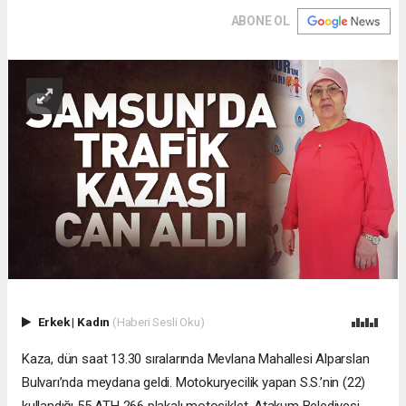
ABONE OL
Erkek
|
Kadın
(Haberi Sesli Oku)
Kaza, dün saat 13.30 sıralarında Mevlana Mahallesi Alparslan
Bulvarı’nda meydana geldi. Motokuryecilik yapan S.S.’nin (22)
kullandığı 55 ATH 266 plakalı motosiklet, Atakum Belediyesi