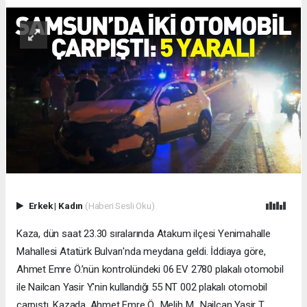
Erkek
|
Kadın
(Haberi Sesli Oku)
Kaza, dün saat 23.30 sıralarında Atakum ilçesi Yenimahalle
Mahallesi Atatürk Bulvarı'nda meydana geldi. İddiaya göre,
Ahmet Emre Ö.’nün kontrolündeki 06 EV 2780 plakalı otomobil
ile Nailcan Yasir Y.'nin kullandığı 55 NT 002 plakalı otomobil
çarpıştı. Kazada, Ahmet Emre Ö., Melih M., Nailcan Yasir T.,