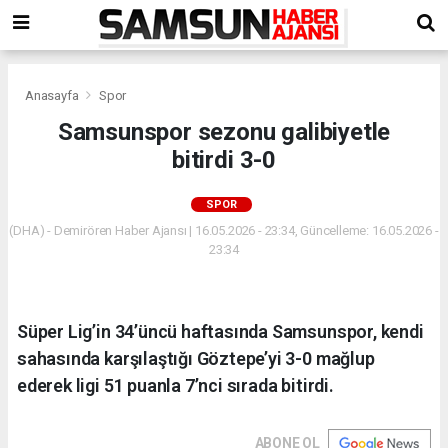
Anasayfa
Spor
Samsunspor sezonu galibiyetle
bitirdi 3-0
SPOR
(DHA) - Demirören Haber Ajansı | 16.05.2026 - 23:34, Güncelleme: 16.05.2026 -
23:34
Süper Lig’in 34’üncü haftasında Samsunspor, kendi
sahasında karşılaştığı Göztepe’yi 3-0 mağlup
ederek ligi 51 puanla 7’nci sırada bitirdi.
ABONE OL