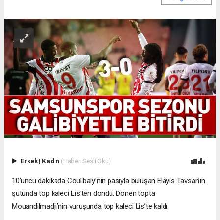
Erkek
|
Kadın
(Haberi Sesli Oku)
10’uncu dakikada Coulibaly’nin pasıyla buluşan Elayis Tavsan’ın
şutunda top kaleci Lis’ten döndü. Dönen topta
Mouandilmadji’nin vuruşunda top kaleci Lis’te kaldı.