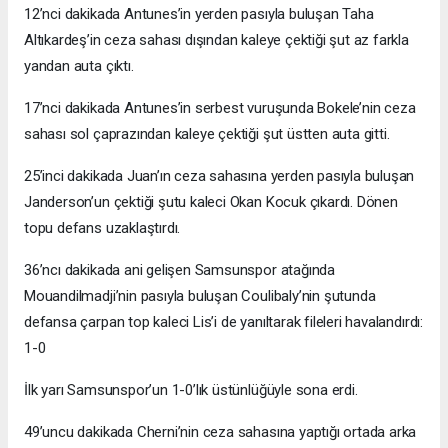
12’nci dakikada Antunes’in yerden pasıyla buluşan Taha
Altıkardeş’in ceza sahası dışından kaleye çektiği şut az farkla
yandan auta çıktı.
17’nci dakikada Antunes’in serbest vuruşunda Bokele’nin ceza
sahası sol çaprazından kaleye çektiği şut üstten auta gitti.
25’inci dakikada Juan’ın ceza sahasına yerden pasıyla buluşan
Janderson’un çektiği şutu kaleci Okan Kocuk çıkardı. Dönen
topu defans uzaklaştırdı.
36’ncı dakikada ani gelişen Samsunspor atağında
Mouandilmadji’nin pasıyla buluşan Coulibaly’nin şutunda
defansa çarpan top kaleci Lis’i de yanıltarak fileleri havalandırdı:
1-0
İlk yarı Samsunspor’un 1-0’lık üstünlüğüyle sona erdi.
49’uncu dakikada Cherni’nin ceza sahasına yaptığı ortada arka