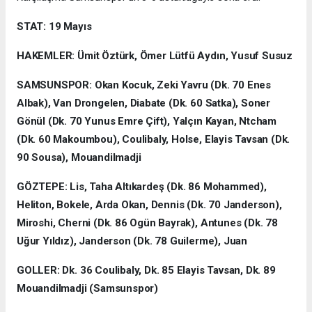
STAT: 19 Mayıs
HAKEMLER: Ümit Öztürk, Ömer Lütfü Aydın, Yusuf Susuz
SAMSUNSPOR: Okan Kocuk, Zeki Yavru (Dk. 70 Enes
Albak), Van Drongelen, Diabate (Dk. 60 Satka), Soner
Gönül (Dk. 70 Yunus Emre Çift), Yalçın Kayan, Ntcham
(Dk. 60 Makoumbou), Coulibaly, Holse, Elayis Tavsan (Dk.
90 Sousa), Mouandilmadji
GÖZTEPE: Lis, Taha Altıkardeş (Dk. 86 Mohammed),
Heliton, Bokele, Arda Okan, Dennis (Dk. 70 Janderson),
Miroshi, Cherni (Dk. 86 Ogün Bayrak), Antunes (Dk. 78
Uğur Yıldız), Janderson (Dk. 78 Guilerme), Juan
GOLLER: Dk. 36 Coulibaly, Dk. 85 Elayis Tavsan, Dk. 89
Mouandilmadji (Samsunspor)