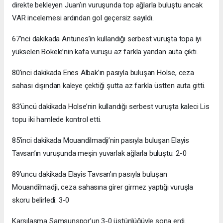
direkte bekleyen Juan’ın vuruşunda top ağlarla buluştu ancak
VAR incelemesi ardından gol geçersiz sayıldı.
67’nci dakikada Antunes’in kullandığı serbest vuruşta topa iyi
yükselen Bokele’nin kafa vuruşu az farkla yandan auta çıktı.
80’inci dakikada Enes Albak’ın pasıyla buluşan Holse, ceza
sahası dışından kaleye çektiği şutta az farkla üstten auta gitti.
83’üncü dakikada Holse’nin kullandığı serbest vuruşta kaleci Lis
topu iki hamlede kontrol etti.
85’inci dakikada Mouandilmadji’nin pasıyla buluşan Elayis
Tavsan’ın vuruşunda meşin yuvarlak ağlarla buluştu: 2-0
89’uncu dakikada Elayis Tavsan’ın pasıyla buluşan
Mouandilmadji, ceza sahasına girer girmez yaptığı vuruşla
skoru belirledi: 3-0
Karşılaşma Samsunspor’un 3-0 üstünlüğüyle sona erdi.