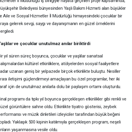
izmetler İl Müdürlüğü iş birliğiyle hayata geçirilen proje kapsamında,
üyükşehir Belediyesi bünyesinden Yaşlı Bakım Hizmeti alan büyükler
le Aile ve Sosyal Hizmetler İl Müdürlüğü himayesindeki çocuklar bir
raya gelerek sevgi, saygı ve dayanışmanın en güzel örneklerini
ergiledi.
aşlılar ve çocuklar unutulmaz anılar biriktirdi
ir yıl süren süreç boyunca, çocuklar ve yaşlılar sanatsal
alışmalardan kültürel etkinliklere, atölyelerden sosyal faaliyetlere
adar uzanan geniş bir yelpazede birçok etkinlikte buluştu. Nesiller
rası iletişimi güçlendirmeyi amaçlayan bu özel programlar, her iki
araf için de unutulmaz anılarla dolu bir paylaşım ortamı oluşturdu.
inal programı da tıpkı yıl boyunca gerçekleşen etkinlikler gibi renkli ve
üzel görüntülere sahne oldu. Etkinlikte tiyatro gösterisi, zeybek
erformansı ve müzik dinletileri izleyiciler tarafından büyük beğeni
opladı. Yaklaşık 500 kişinin katılımıyla gerçekleşen program, neşeli
nların yaşanmasına vesile oldu.