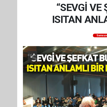
“SEVGİ VE
ISITAN ANL
Samsun