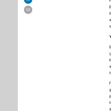
H
B
i
a
s
Y
B
ç
k
a
t
F
g
p
t
a