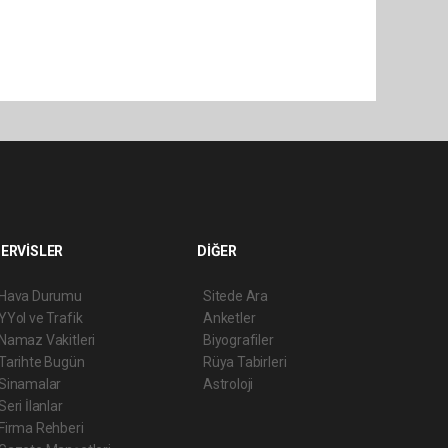
ERVİSLER
DİĞER
Hava Durumu
Sitede Ara
YYol ve Trafik
Anketler
Namaz Vakitleri
Biyografiler
Tarihte Bugün
Rüya Tabirleri
Sinamalar
Astroloji
Seri İlanlar
Firma Rehberi