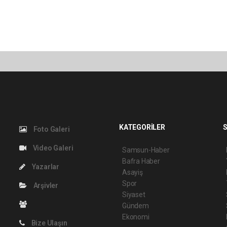
KATEGORİLER
S
Foto Galeri
Video Galeri
Samsun-Haber
Bafra Haber
Yazarlar
Asayiş
Spor
Arşivler
Siyaset
Gündem
Ekonomi
Bize Ulaşın