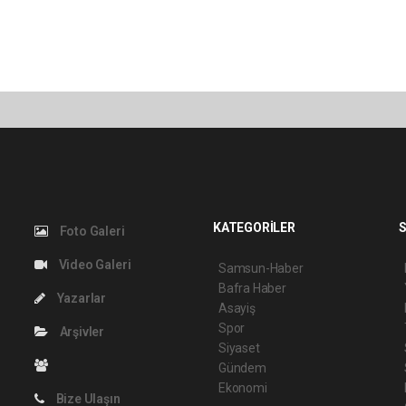
KATEGORİLER
S
Foto Galeri
Video Galeri
Samsun-Haber
Bafra Haber
Yazarlar
Asayiş
Spor
Arşivler
Siyaset
Gündem
Ekonomi
Bize Ulaşın