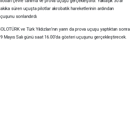
ilotları çevre tanıma ve prova uçuşu gerçekleştirdi. Yaklaşık 30’ar
akika süren uçuşta pilotlar akrobatik hareketlerinin ardından
çuşunu sonlandırdı.
OLOTÜRK ve Türk Yıldızları’nın yarın da prova uçuşu yaptıktan sonra
9 Mayıs Salı günü saat 16.00’da gösteri uçuşunu gerçekleştirecek.