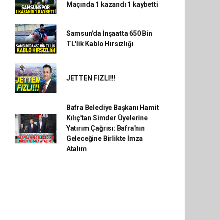
Maçında 1 kazandı 1 kaybetti
Samsun'da İnşaatta 650 Bin
TL'lik Kablo Hırsızlığı
JETTEN FIZLI!!!
Bafra Belediye Başkanı Hamit
Kılıç'tan Simder Üyelerine
Yatırım Çağrısı: Bafra'nın
Geleceğine Birlikte İmza
Atalım