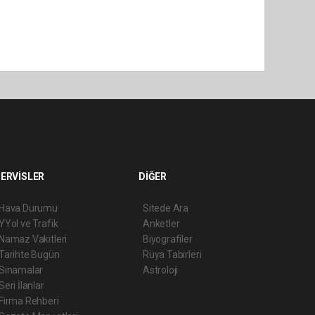
ERVİSLER
DİĞER
Hava Durumu
Sitede Ara
YYol ve Trafik
Anketler
Namaz Vakitleri
Biyografiler
Tarihte Bugün
Rüya Tabirleri
Sinamalar
Astroloji
Seri İlanlar
Firma Rehberi