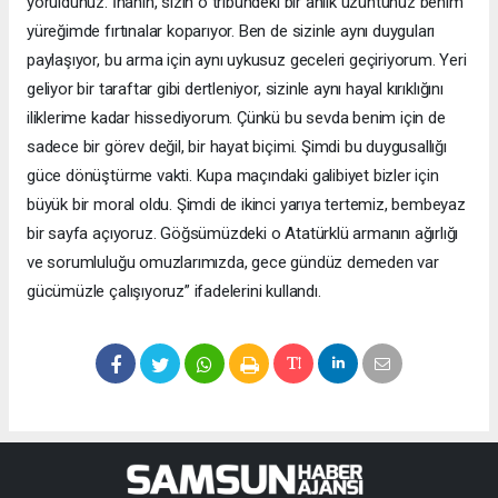
yoruldunuz. İnanın, sizin o tribündeki bir anlık üzüntünüz benim
yüreğimde fırtınalar koparıyor. Ben de sizinle aynı duyguları
paylaşıyor, bu arma için aynı uykusuz geceleri geçiriyorum. Yeri
geliyor bir taraftar gibi dertleniyor, sizinle aynı hayal kırıklığını
iliklerime kadar hissediyorum. Çünkü bu sevda benim için de
sadece bir görev değil, bir hayat biçimi. Şimdi bu duygusallığı
güce dönüştürme vakti. Kupa maçındaki galibiyet bizler için
büyük bir moral oldu. Şimdi de ikinci yarıya tertemiz, bembeyaz
bir sayfa açıyoruz. Göğsümüzdeki o Atatürklü armanın ağırlığı
ve sorumluluğu omuzlarımızda, gece gündüz demeden var
gücümüzle çalışıyoruz” ifadelerini kullandı.