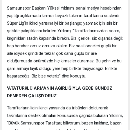
Samsunspor Başkanı Yüksel Yıldırım, sanal medya hesabından
yaptığı açıklamada kırmızı-beyazlı takımın taraftarına seslendi.
Süper Lig’in ikinci yarısına iyi bir başlangıç yapmak için sıkı bir
şekilde çalıştıklarını belirten Yıldırım, “Taraftarlarımızdan ricam;
kırgınlıkları stadın kapısında bırakın. Biz içeride, siz dışarıda değil;
hep beraber omuz omuza olalım. Biz nasıl önceleri güçlü bir
aile idiysek şimdi de tekrar çok daha güçlü bir aile
olduğumuzda önümüzde hiç kimseler duramaz. Bu şehri ve bu
şanlı armayı layık olduğu yere hep birlikte taşıyacağız. Birlikte
başaracağız. Biz bize yeteriz” diye konuştu.
'ATATÜRKLÜ ARMANIN AĞIRLIĞIYLA GECE GÜNDÜZ
DEMEDEN ÇALIŞIYORUZ'
Taraftarların ligin ikinci yarısında da tribünleri doldurarak
takımlarına destek olmaları konusunda çağrıda bulunan Yıldırım,
“Büyük Samsunspor Taraftarı; biliyorum, bazen kırıldınız, bazen