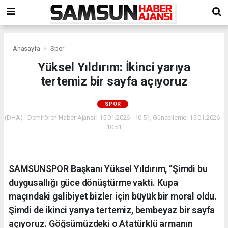
Anasayfa
Spor
Yüksel Yıldırım: İkinci yarıya
tertemiz bir sayfa açıyoruz
SPOR
(DHA) - Demirören Haber Ajansı | 15.01.2026 - 10:51, Güncelleme: 15.01.2026 -
10:51
SAMSUNSPOR Başkanı Yüksel Yıldırım, “Şimdi bu
duygusallığı güce dönüştürme vakti. Kupa
maçındaki galibiyet bizler için büyük bir moral oldu.
Şimdi de ikinci yarıya tertemiz, bembeyaz bir sayfa
açıyoruz. Göğsümüzdeki o Atatürklü armanın