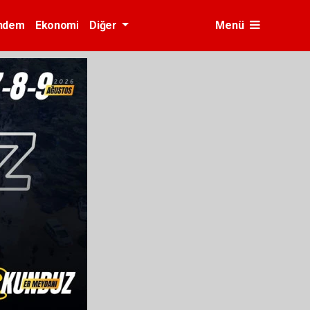
ndem
Ekonomi
Diğer
Menü