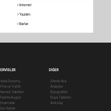
İnternet
Yazılım
Barlar
ERVİSLER
DİĞER
Hava Durumu
Sitede Ara
YYol ve Trafik
Anketler
Namaz Vakitleri
Biyografiler
Tarihte Bugün
Rüya Tabirleri
Sinamalar
Astroloji
Seri İlanlar