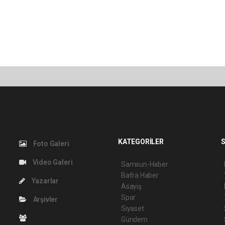
KATEGORİLER
S
Foto Galeri
Video Galeri
Samsun-Haber
Bafra Haber
Yazarlar
Asayiş
Spor
Arşivler
Siyaset
Gündem