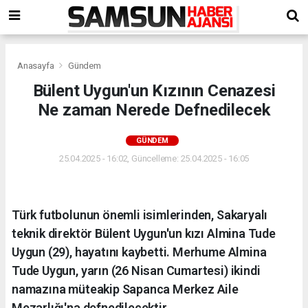
Anasayfa
Gündem
Bülent Uygun'un Kızının Cenazesi
Ne zaman Nerede Defnedilecek
GÜNDEM
25.04.2025 - 16:02, Güncelleme: 25.04.2025 - 16:05
Türk futbolunun önemli isimlerinden, Sakaryalı
teknik direktör Bülent Uygun'un kızı Almina Tude
Uygun (29), hayatını kaybetti. Merhume Almina
Tude Uygun, yarın (26 Nisan Cumartesi) ikindi
namazına müteakip Sapanca Merkez Aile
Mezarlığı'na defnedilecektir.