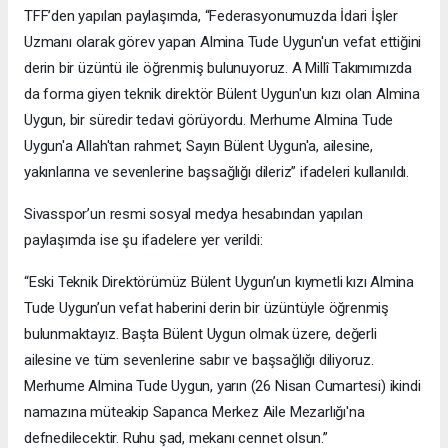
TFF’den yapılan paylaşımda, “Federasyonumuzda İdari İşler
Uzmanı olarak görev yapan Almina Tude Uygun'un vefat ettiğini
derin bir üzüntü ile öğrenmiş bulunuyoruz. A Millî Takımımızda
da forma giyen teknik direktör Bülent Uygun'un kızı olan Almina
Uygun, bir süredir tedavi görüyordu. Merhume Almina Tude
Uygun'a Allah'tan rahmet; Sayın Bülent Uygun'a, ailesine,
yakınlarına ve sevenlerine başsağlığı dileriz” ifadeleri kullanıldı.
Sivasspor’un resmi sosyal medya hesabından yapılan
paylaşımda ise şu ifadelere yer verildi:
“Eski Teknik Direktörümüz Bülent Uygun’un kıymetli kızı Almina
Tude Uygun’un vefat haberini derin bir üzüntüyle öğrenmiş
bulunmaktayız. Başta Bülent Uygun olmak üzere, değerli
ailesine ve tüm sevenlerine sabır ve başsağlığı diliyoruz.
Merhume Almina Tude Uygun, yarın (26 Nisan Cumartesi) ikindi
namazına müteakip Sapanca Merkez Aile Mezarlığı'na
defnedilecektir. Ruhu şad, mekanı cennet olsun.”