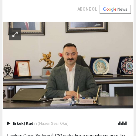
ABONE OL
Erkek
|
Kadın
(Haberi Sesli Oku)
Liselere Geçiş Sistemi (LGS) yerleştirme sonuçlarına göre, bu