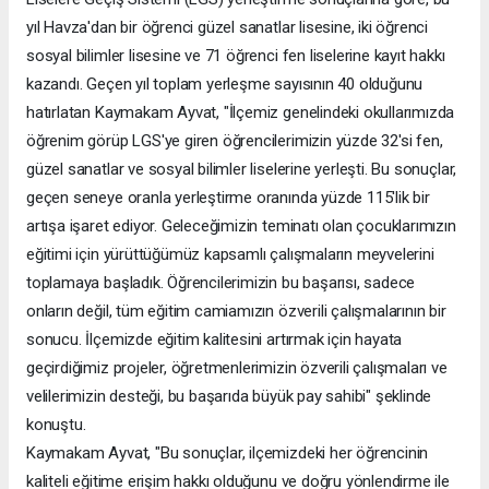
yıl Havza'dan bir öğrenci güzel sanatlar lisesine, iki öğrenci
sosyal bilimler lisesine ve 71 öğrenci fen liselerine kayıt hakkı
kazandı. Geçen yıl toplam yerleşme sayısının 40 olduğunu
hatırlatan Kaymakam Ayvat, "İlçemiz genelindeki okullarımızda
öğrenim görüp LGS'ye giren öğrencilerimizin yüzde 32'si fen,
güzel sanatlar ve sosyal bilimler liselerine yerleşti. Bu sonuçlar,
geçen seneye oranla yerleştirme oranında yüzde 115'lik bir
artışa işaret ediyor. Geleceğimizin teminatı olan çocuklarımızın
eğitimi için yürüttüğümüz kapsamlı çalışmaların meyvelerini
toplamaya başladık. Öğrencilerimizin bu başarısı, sadece
onların değil, tüm eğitim camiamızın özverili çalışmalarının bir
sonucu. İlçemizde eğitim kalitesini artırmak için hayata
geçirdiğimiz projeler, öğretmenlerimizin özverili çalışmaları ve
velilerimizin desteği, bu başarıda büyük pay sahibi" şeklinde
konuştu.
Kaymakam Ayvat, "Bu sonuçlar, ilçemizdeki her öğrencinin
kaliteli eğitime erişim hakkı olduğunu ve doğru yönlendirme ile