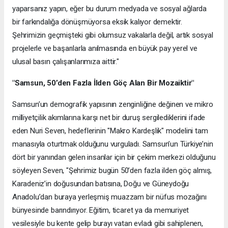
yaparsanız yapın, eğer bu durum medyada ve sosyal ağlarda
bir farkındalığa dönüşmüyorsa eksik kalıyor demektir.
Şehrimizin geçmişteki gibi olumsuz vakalarla değil, artık sosyal
projelerle ve başarılarla anılmasında en büyük pay yerel ve
ulusal basın çalışanlarımıza aittir."
"Samsun, 50’den Fazla İlden Göç Alan Bir Mozaiktir"
Samsun’un demografik yapısının zenginliğine değinen ve mikro
milliyetçilik akımlarına karşı net bir duruş sergilediklerini ifade
eden Nuri Seven, hedeflerinin "Makro Kardeşlik" modelini tam
manasıyla oturtmak olduğunu vurguladı. Samsun’un Türkiye’nin
dört bir yanından gelen insanlar için bir çekim merkezi olduğunu
söyleyen Seven, "Şehrimiz bugün 50’den fazla ilden göç almış,
Karadeniz’in doğusundan batısına, Doğu ve Güneydoğu
Anadolu’dan buraya yerleşmiş muazzam bir nüfus mozağını
bünyesinde barındırıyor. Eğitim, ticaret ya da memuriyet
vesilesiyle bu kente gelip burayı vatan evladı gibi sahiplenen,