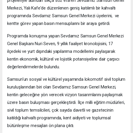
projeleriyle adından sıkça söz ettiren Sevdamız Samsun Genel
Merkezi, Yalı Kafe'de düzenlenen geniş katılımlı bir kahvaltı
programında Sevdamız Samsun Genel Merkezi üyelerini, ve
kentte görev yapan basın mensuplarını bir araya getirdi.
Programda konuşma yapan Sevdamız Samsun Genel Merkezi
Genel Başkanı Nuri Seven, 9 yıllık faaliyet kronolojisini, 17
ilçedeki ve yurt dışındaki yapılanma modellerini paylaşarak
kentin ekonomik, kültürel ve lojistik potansiyeline dair çarpıcı
değerlendirmelerde bulundu.
Samsun'un sosyal ve kültürel yaşamında lokomotif sivil toplum
kuruluşlarından biri olan Sevdamız Samsun Genel Merkezi,
kentin geleceğine yön verecek vizyon tasarımlarını paylaşmak
üzere basın buluşması gerçekleştirdi. İlçe milli eğitim müdürleri,
sivil toplum temsilcileri, çok sayıda davetli ve gazetecinin
katıldığı kahvaltı programında, kent aidiyeti ve toplumsal
bütünleşme mesajları ön plana çıktı.