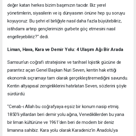
değer katan herkes bizim başımızın tacıdır. Biz yerel
yönetimlerin, siyasilerin ve iş dünyasının önüne hep şu soruyu
koyuyoruz: Bu şehri el birliğiyle nasıl daha fazla büyütebiliriz,
istihdamı artırıp gençlerimizin gurbete göç etmesini nasıl
engelleyebiliriz?" dedi.
Liman, Hava, Kara ve Demir Yolu: 4 Ulaşım Ağı Bir Arada
Samsun’un coğrafi stratejisine ve tarihsel lojistik gücüne de
parantez açan Genel Başkan Nuri Seven, kentin hak ettiği
ekonomik sıçramayı tam olarak gerçekleştiremediğini savundu.
Kentin altyapısal zenginliklerini hatırlatan Seven, sözlerini şöyle
sürdürdü:
"Cenab-ı Allah bu coğrafyaya eşsiz bir konum nasip etmiş.
1850'li yıllardan beri demir yolu ağına, Venediklilerden bu yana
bir liman kültürüne ve 1961'den beri de modern bir deniz
limanına sahibiz. Kara yolu olarak Karadeniz'in Anadolu'ya