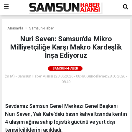
Anasayfa
Samsun-Haber
Nuri Seven: Samsun'da Mikro
Milliyetçiliğe Karşı Makro Kardeşlik
İnşa Ediyoruz
SAMSUN-HABER
(SHA) - Samsun Haber Ajansı | 28.06.2026 - 08:49, Güncelleme: 28.06.2026 -
08:49
Sevdamız Samsun Genel Merkezi Genel Başkanı
Nuri Seven, Yalı Kafe'deki basın kahvaltısında kentin
4 ulaşım ağına sahip lojistik gücünü ve yurt dışı
temsilciliklerini açıkladı.