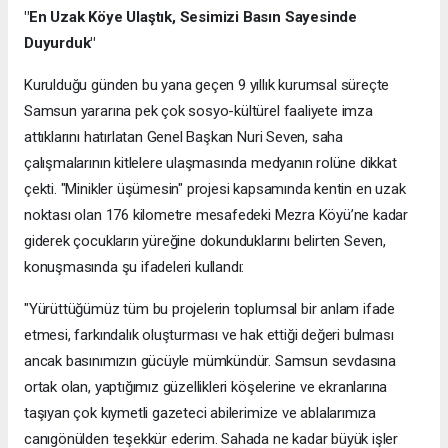
"En Uzak Köye Ulaştık, Sesimizi Basın Sayesinde
Duyurduk"
Kurulduğu günden bu yana geçen 9 yıllık kurumsal süreçte
Samsun yararına pek çok sosyo-kültürel faaliyete imza
attıklarını hatırlatan Genel Başkan Nuri Seven, saha
çalışmalarının kitlelere ulaşmasında medyanın rolüne dikkat
çekti. "Minikler üşümesin" projesi kapsamında kentin en uzak
noktası olan 176 kilometre mesafedeki Mezra Köyü’ne kadar
giderek çocukların yüreğine dokunduklarını belirten Seven,
konuşmasında şu ifadeleri kullandı:
"Yürüttüğümüz tüm bu projelerin toplumsal bir anlam ifade
etmesi, farkındalık oluşturması ve hak ettiği değeri bulması
ancak basınımızın gücüyle mümkündür. Samsun sevdasına
ortak olan, yaptığımız güzellikleri köşelerine ve ekranlarına
taşıyan çok kıymetli gazeteci abilerimize ve ablalarımıza
canıgönülden teşekkür ederim. Sahada ne kadar büyük işler