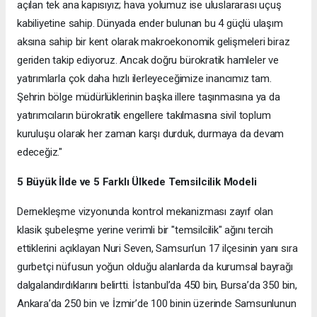
açılan tek ana kapısıyız; hava yolumuz ise uluslararası uçuş
kabiliyetine sahip. Dünyada ender bulunan bu 4 güçlü ulaşım
aksına sahip bir kent olarak makroekonomik gelişmeleri biraz
geriden takip ediyoruz. Ancak doğru bürokratik hamleler ve
yatırımlarla çok daha hızlı ilerleyeceğimize inancımız tam.
Şehrin bölge müdürlüklerinin başka illere taşınmasına ya da
yatırımcıların bürokratik engellere takılmasına sivil toplum
kuruluşu olarak her zaman karşı durduk, durmaya da devam
edeceğiz."
5 Büyük İlde ve 5 Farklı Ülkede Temsilcilik Modeli
Dernekleşme vizyonunda kontrol mekanizması zayıf olan
klasik şubeleşme yerine verimli bir "temsilcilik" ağını tercih
ettiklerini açıklayan Nuri Seven, Samsun’un 17 ilçesinin yanı sıra
gurbetçi nüfusun yoğun olduğu alanlarda da kurumsal bayrağı
dalgalandırdıklarını belirtti. İstanbul’da 450 bin, Bursa’da 350 bin,
Ankara’da 250 bin ve İzmir’de 100 binin üzerinde Samsunlunun