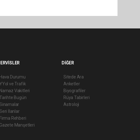
ERVİSLER
DİĞER
Hava Durumu
Sitede Ara
YYol ve Trafik
Anketler
Namaz Vakitleri
Biyografiler
Tarihte Bugün
Rüya Tabirleri
Sinamalar
Astroloji
Seri İlanlar
Firma Rehberi
Gazete Manşetleri