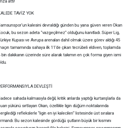
mza attı!
KALEDE TAVİZ YOK
amsunspor'un kalesini devraldığı günden bu yana güven veren Okan
ocuk, bu sezon adeta "vazgeçilmez" olduğunu kanıtladı. Süper Lig,
ürkiye Kupası ve Avrupa arenaları dahil olmak üzere görev aldığı 45
açın tamamında sahaya ilk 11'de çıkan tecrübeli eldiven, toplamda
 bin dakikanın üzerinde süre alarak takımın en çok forma giyen ismi
ldu.
PERFORMANSIYLA DEVLEŞTİ
adece sahada kalmasıyla değil, kritik anlarda yaptığı kurtarışlarla da
uan yükünü sırtlayan Okan, özellikle ligin düğüm noktalarında
ergilediği reflekslerle "ligin en iyi kalecileri" listesinde üst sıralara
ırmandı. Bu sezon kalesinde gördüğü şutların büyük bir kısmını