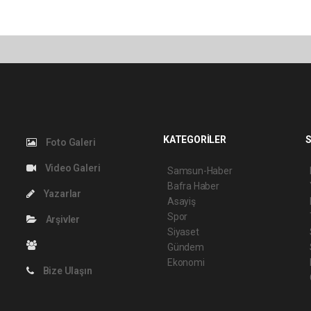
KATEGORİLER
S
Foto Galeri
Video Galeri
Samsun-Haber
Bafra Haber
Yazarlar
Asayiş
Spor
Arşivler
Siyaset
Gündem
Ekonomi
Bize Ulaşın