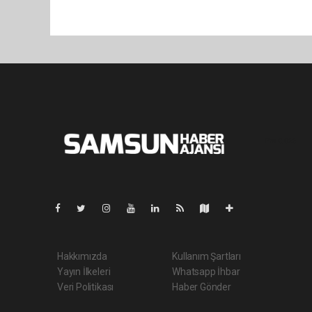
Pro-0.066
Hakkımızda
Kullanım Şartları
Yayın İlkeleri
Whatsapp İhbar
Veri Politikası
Haber Gönder