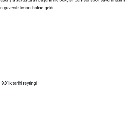
aşarıyla savuşturan başarılı file bekçisi, Samsunspor savunmasının
n güvenilir limanı haline geldi.
8'lik tarihi reytingi