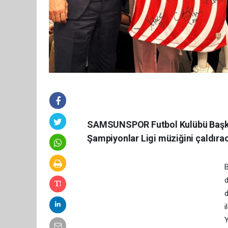
SAMSUNSPOR Futbol Kulübü Başkan
Şampiyonlar Ligi müziğini çaldıra
B
d
d
i
Y