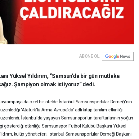
ABONE OL
ı Yüksel Yıldırım, “Samsun’da bir gün mutlaka
cağız. Şampiyon olmak istiyoruz” dedi.
ayrampaşa’da özel bir otelde İstanbul Samsunsporlular Derneği’nin
üzenlediği ‘Atatürk’lü Arma Avrupa’da’ adlı kitap tanıtım etkinliği
üzenlendi. İstanbul'da yaşayan Samsunspor'un taraftarlarının yoğun
lgi gösterdiği etkinliğe Samsunspor Futbol Kulübü Başkanı Yüksel
ıldırım, kulüp yöneticileri, İstanbul Samsunsporlular Derneği Başkanı