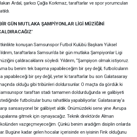
akan Ardal, şarkıcı Çağla Korkmaz, taraftarlar ve spor yorumcuları
atıldı.
‘BİR GÜN MUTLAKA ŞAMPİYONLAR LİGİ MÜZİĞİNİ
ÇALDIRACAĞIZ’
tkinlikte konuşan Samsunspor Futbol Kulübü Başkanı Yüksel
ıldırım, taraftarlara Samsun'da bir gün mutlaka Şampiyonlar Ligi
üziğini çaldıracaklarını söyledi. Yıldırım, “Şampiyon olmak istiyoruz.
ma bu benim tek başıma yapabileceğim bir şey değil, futbolcuların
a yapabileceği bir şey değil, yeter ki taraftarlar bu son Galatasaray
açında olduğu gibi tribünleri doldursunlar. O maçta da gördük ki
amsunspor taraftarı stadı tamamen doldurduğunda ve galibiyeti
stediğinde futbolcular bunu rahatlıkla yapabiliyorlar. Galatasaray'a
arşı sansasyonel bir galibiyet aldık. Önümüzdeki sene yine Avrupa
upalarına gitmek için oynayacağız. Teknik direktörde Alman
kolünden vazgeçmeyeceğim. Çünkü benim aradığım disiplin onlarda
ar. Bugüne kadar gelen hocalar içerisinde en iyisinin Fink olduğunu