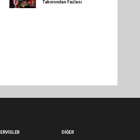
Takımından Fazlası
ERVİSLER
DİĞER