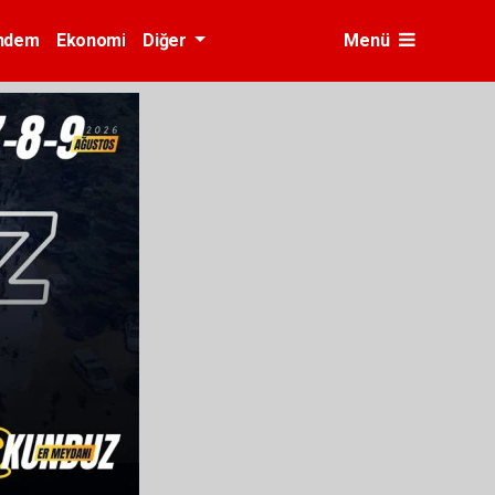
ndem
Ekonomi
Diğer
Menü