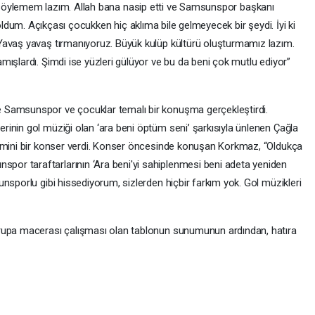
öylemem lazım. Allah bana nasip etti ve Samsunspor başkanı
ldum. Açıkçası çocukken hiç aklıma bile gelmeyecek bir şeydi. İyi ki
Yavaş yavaş tırmanıyoruz. Büyük kulüp kültürü oluşturmamız lazım.
ışlardı. Şimdi ise yüzleri gülüyor ve bu da beni çok mutlu ediyor”
 Samsunspor ve çocuklar temalı bir konuşma gerçekleştirdi.
inin gol müziği olan ‘ara beni öptüm seni’ şarkısıyla ünlenen Çağla
a mini bir konser verdi. Konser öncesinde konuşan Korkmaz, “Oldukça
r taraftarlarının ‘Ara beni'yi sahiplenmesi beni adeta yeniden
nsporlu gibi hissediyorum, sizlerden hiçbir farkım yok. Gol müzikleri
rupa macerası çalışması olan tablonun sunumunun ardından, hatıra