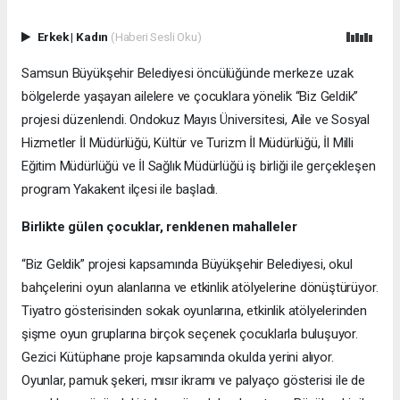
Erkek
|
Kadın
(Haberi Sesli Oku)
Samsun Büyükşehir Belediyesi öncülüğünde merkeze uzak
bölgelerde yaşayan ailelere ve çocuklara yönelik “Biz Geldik”
projesi düzenlendi. Ondokuz Mayıs Üniversitesi, Aile ve Sosyal
Hizmetler İl Müdürlüğü, Kültür ve Turizm İl Müdürlüğü, İl Milli
Eğitim Müdürlüğü ve İl Sağlık Müdürlüğü iş birliği ile gerçekleşen
program Yakakent ilçesi ile başladı.
Birlikte gülen çocuklar, renklenen mahalleler
“Biz Geldik” projesi kapsamında Büyükşehir Belediyesi, okul
bahçelerini oyun alanlarına ve etkinlik atölyelerine dönüştürüyor.
Tiyatro gösterisinden sokak oyunlarına, etkinlik atölyelerinden
şişme oyun gruplarına birçok seçenek çocuklarla buluşuyor.
Gezici Kütüphane proje kapsamında okulda yerini alıyor.
Oyunlar, pamuk şekeri, mısır ikramı ve palyaço gösterisi ile de