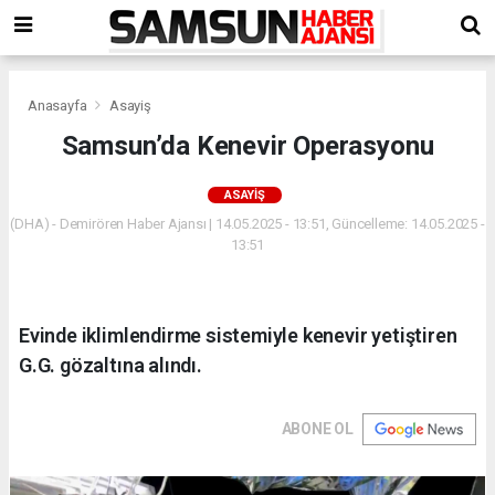
Anasayfa
Asayiş
Samsun’da Kenevir Operasyonu
ASAYIŞ
(DHA) - Demirören Haber Ajansı | 14.05.2025 - 13:51, Güncelleme: 14.05.2025 -
13:51
Evinde iklimlendirme sistemiyle kenevir yetiştiren
G.G. gözaltına alındı.
ABONE OL