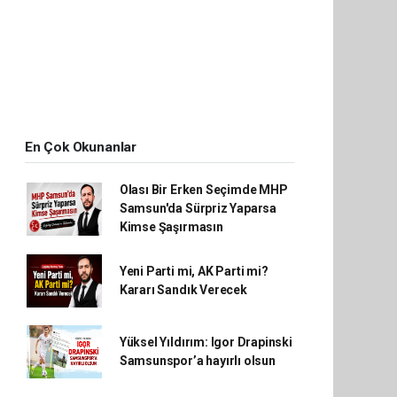
En Çok Okunanlar
Olası Bir Erken Seçimde MHP
Samsun'da Sürpriz Yaparsa
Kimse Şaşırmasın
Yeni Parti mi, AK Parti mi?
Kararı Sandık Verecek
Yüksel Yıldırım: Igor Drapinski
Samsunspor’a hayırlı olsun