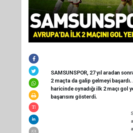
SAMSUNSPOR, 27 yıl aradan sonra 
2 maçta da galip gelmeyi başardı
haricinde oynadığı ilk 2 maçı gol
başarısını gösterdi.
S
a
a