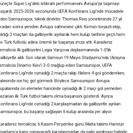
üreçte Süper Lig’deki istikrarlı performansını Avrupa’ya taşımayı
başardı. 2025-2026 sezonunda UEFA Konferans Ligi’nde mücadele
den Samsunspor, teknik direktör Thomas Reis yönetiminde 27 yıl
radan sonra yeniden Avrupa sahnesine çıktı. Kırmızı-beyazlı ekip,
ıktığı 2 maçtan da galibiyetle ayrılarak hem kulüp tarihine geçti hem
e Türk futbolu adına önemli bir başarıya imza attı. Karadeniz
emsilcisi ilk galibiyetini Legia Varşova deplasmanında 1-0’lık
alibiyetle aldı. Son olarak Samsun 19 Mayıs Stadyumu’nda Ukrayna
emsilcisi Dinamo Kiev’i 3-0 mağlup eden Samsunspor, UEFA
onferans Ligi’nde oynadığı 2 maçta rakip filelere 4 gol gönderirken,
alesinde ise hiç gol görmedi. Böylece Samsunspor Avrupa
upalarında ön elemeler haricinde oynadığı ilk 2 maçı gol yemeden
azanan ilk Türk futbol takımı olma başarısını gösterdi. Ayrıca
onferans Ligi’nde oynadığı 2 karşılaşmadan da galibiyetle ayrılan
amsunspor, bu başarıyı sağlayan 6 kulüp arasında yer alıyor.
aradeniz temsilcisi, 6 Kasım Perşembe günü Malta takımı Hamrun
partans’a karşı oynayacağı karşılaşmadan da galip ayrılması halinde,