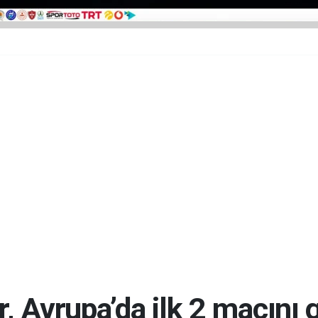
 Avrupa’da ilk 2 maçını