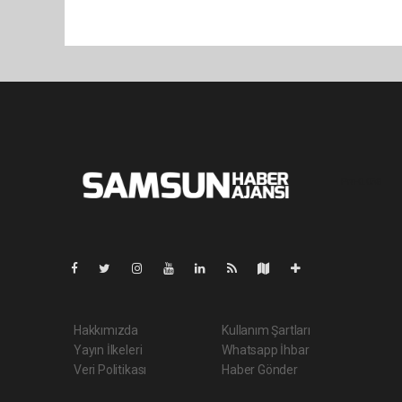
Pro-0.058
Hakkımızda
Kullanım Şartları
Yayın İlkeleri
Whatsapp İhbar
Veri Politikası
Haber Gönder