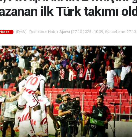
azanan ilk Türk takımı ol
(DHA) - Demirören Haber Ajansı | 27.10.2025 - 10:09, Güncelleme: 27.10.
Haber