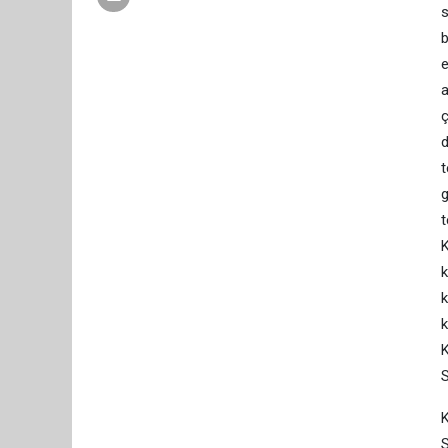
s
e
a
ç
d
t
g
t
K
k
k
k
K
S
K
S