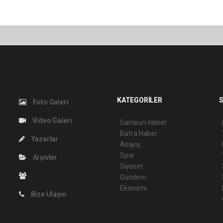
KATEGORİLER
S
Foto Galeri
Video Galeri
Samsun-Haber
Bafra Haber
Yazarlar
Asayiş
Spor
Arşivler
Siyaset
Gündem
Ekonomi
Bize Ulaşın