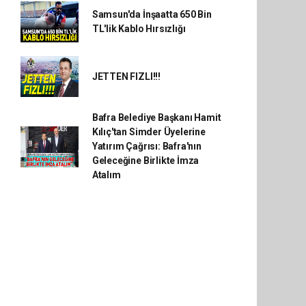
Samsun'da İnşaatta 650 Bin
TL'lik Kablo Hırsızlığı
JETTEN FIZLI!!!
Bafra Belediye Başkanı Hamit
Kılıç'tan Simder Üyelerine
Yatırım Çağrısı: Bafra'nın
Geleceğine Birlikte İmza
Atalım