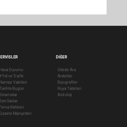
ERVİSLER
DİĞER
Hava Durumu
Sitede Ara
YYol ve Trafik
Anketler
Namaz Vakitleri
Biyografiler
Tarihte Bugün
Rüya Tabirleri
Sinamalar
Astroloji
Seri İlanlar
Firma Rehberi
Gazete Manşetleri