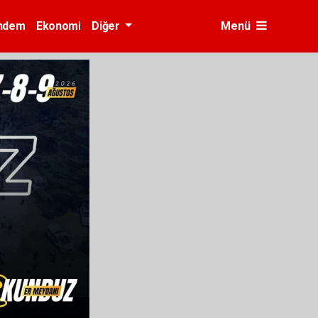
ndem
Ekonomi
Diğer
Menü