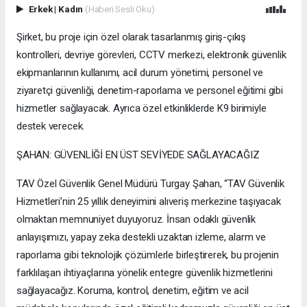
Erkek
|
Kadın
(Haberi Sesli Oku)
Şirket, bu proje için özel olarak tasarlanmış giriş-çıkış
kontrolleri, devriye görevleri, CCTV merkezi, elektronik güvenlik
ekipmanlarının kullanımı, acil durum yönetimi, personel ve
ziyaretçi güvenliği, denetim-raporlama ve personel eğitimi gibi
hizmetler sağlayacak. Ayrıca özel etkinliklerde K9 birimiyle
destek verecek.
ŞAHAN: GÜVENLİĞİ EN ÜST SEVİYEDE SAĞLAYACAĞIZ
TAV Özel Güvenlik Genel Müdürü Turgay Şahan, “TAV Güvenlik
Hizmetleri’nin 25 yıllık deneyimini alıveriş merkezine taşıyacak
olmaktan memnuniyet duyuyoruz. İnsan odaklı güvenlik
anlayışımızı, yapay zeka destekli uzaktan izleme, alarm ve
raporlama gibi teknolojik çözümlerle birleştirerek, bu projenin
farklılaşan ihtiyaçlarına yönelik entegre güvenlik hizmetlerini
sağlayacağız. Koruma, kontrol, denetim, eğitim ve acil