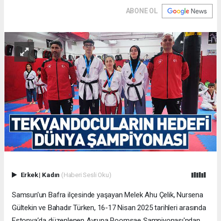
ABONE OL
Erkek
|
Kadın
(Haberi Sesli Oku)
Samsun’un Bafra ilçesinde yaşayan Melek Ahu Çelik, Nursena
Gültekin ve Bahadır Türken, 16-17 Nisan 2025 tarihleri arasında
Estonya’da düzenlenen Avrupa Poomsae Şampiyonası'ndan