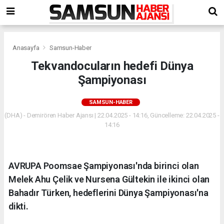
Anasayfa
Samsun-Haber
Tekvandocuların hedefi Dünya
Şampiyonası
SAMSUN-HABER
(DHA) - Demirören Haber Ajansı | 22.04.2025 - 14:16, Güncelleme: 22.04.2025 -
14:16
AVRUPA Poomsae Şampiyonası'nda birinci olan
Melek Ahu Çelik ve Nursena Gültekin ile ikinci olan
Bahadır Türken, hedeflerini Dünya Şampiyonası'na
dikti.