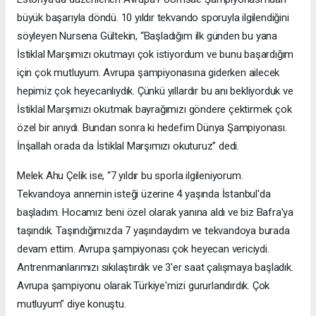
büyük başarıyla döndü. 10 yıldır tekvando sporuyla ilgilendiğini
söyleyen Nursena Gültekin, “Başladığım ilk günden bu yana
İstiklal Marşımızı okutmayı çok istiyordum ve bunu başardığım
için çok mutluyum. Avrupa şampiyonasına giderken ailecek
hepimiz çok heyecanlıydık. Çünkü yıllardır bu anı bekliyorduk ve
İstiklal Marşımızı okutmak bayrağımızı göndere çektirmek çok
özel bir anıydı. Bundan sonra ki hedefim Dünya Şampiyonası.
İnşallah orada da İstiklal Marşımızı okuturuz” dedi.
Melek Ahu Çelik ise, “7 yıldır bu sporla ilgileniyorum.
Tekvandoya annemin isteği üzerine 4 yaşında İstanbul'da
başladım. Hocamız beni özel olarak yanına aldı ve biz Bafra'ya
taşındık. Taşındığımızda 7 yaşındaydım ve tekvandoya burada
devam ettim. Avrupa şampiyonası çok heyecan vericiydi.
Antrenmanlarımızı sıkılaştırdık ve 3'er saat çalışmaya başladık.
Avrupa şampiyonu olarak Türkiye'mizi gururlandırdık. Çok
mutluyum” diye konuştu.