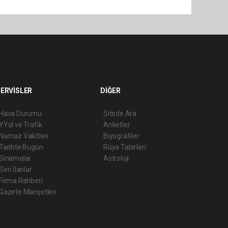
ERVİSLER
DİĞER
Hava Durumu
Sitede Ara
YYol ve Trafik
Anketler
Namaz Vakitleri
Biyografiler
Tarihte Bugün
Rüya Tabirleri
Sinamalar
Astroloji
Seri İlanlar
Firma Rehberi
Gazete Manşetleri