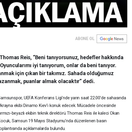
ABONE OL
homas Reis, “Beni tanıyorsunuz, hedefler hakkında
Oyuncularımı iyi tanıyorum, onlar da beni tanıyor.
nmak için çıkan bir takımız. Sahada olduğumuz
zanmak, puanlar almak olacaktır” dedi.
amsunspor, UEFA Konferans Ligi’nde yarın saat 22.00’de sahasında
krayna ekibi Dinamo Kiev’i konuk edecek. Mücadele öncesinde
ırmızı-beyazlı ekibin teknik direktörü Thomas Reis ile kaleci Okan
Kocuk, Samsun 19 Mayıs Stadyumu’nda düzenlenen basın
oplantısında açıklamalarda bulundu.