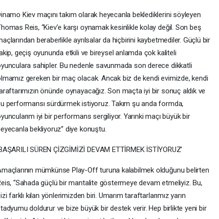
inamo Kiev maçını takım olarak heyecanla beklediklerini söyleyen
homas Reis, “Kiev’e karşı oynamak kesinlikle kolay değil. Son beş
açlarından beraberlikle ayrılsalar da hiçbirini kaybetmediler. Güçlü bir
akip, geçiş oyununda etkili ve bireysel anlamda çok kaliteli
yunculara sahipler. Bu nedenle savunmada son derece dikkatli
lmamız gereken bir maç olacak. Ancak biz de kendi evimizde, kendi
araftarımızın önünde oynayacağız. Son maçta iyi bir sonuç aldık ve
u performansı sürdürmek istiyoruz. Takım şu anda formda,
yuncularım iyi bir performans sergiliyor. Yarınki maçı büyük bir
eyecanla bekliyoruz” diye konuştu.
‘BAŞARILI SÜREN ÇİZGİMİZİ DEVAM ETTİRMEK İSTİYORUZ’
maçlarının mümkünse Play-Off turuna kalabilmek olduğunu belirten
eis, “Sahada güçlü bir mantalite göstermeye devam etmeliyiz. Bu,
izi farklı kılan yönlerimizden biri. Umarım taraftarlarımız yarın
tadyumu doldurur ve bize büyük bir destek verir. Hep birlikte yeni bir