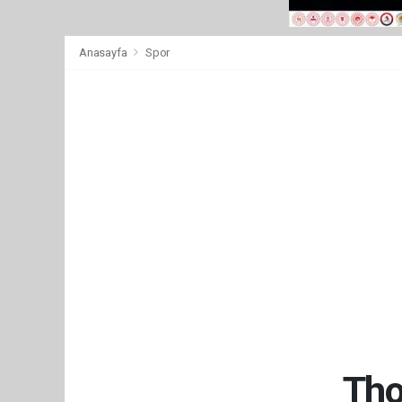
Anasayfa
Spor
Tho