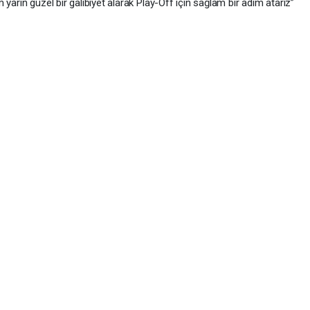
yarın güzel bir galibiyet alarak Play-Off için sağlam bir adım atarız”