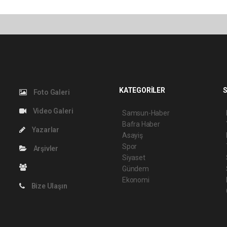
KATEGORİLER
S
Foto Galeri
Video Galeri
Samsun-Haber
Bafra Haber
Yazarlar
Asayiş
Spor
Arşivler
Siyaset
Gündem
Ekonomi
Bize Ulaşın