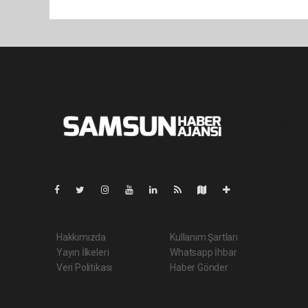
Pro-0.084
Hakkımızda
Kullanım Şartları
Yayın İlkeleri
Whatsapp İhbar
Veri Politikası
Haber Gönder