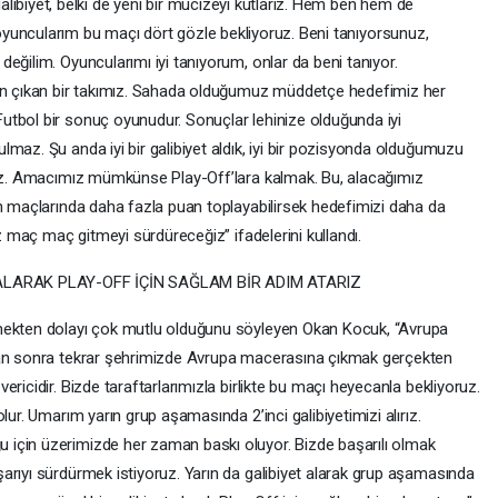
alibiyet, belki de yeni bir mucizeyi kutlarız. Hem ben hem de
yuncularım bu maçı dört gözle bekliyoruz. Beni tanıyorsunuz,
eğilim. Oyuncularımı iyi tanıyorum, onlar da beni tanıyor.
 çıkan bir takımız. Sahada olduğumuz müddetçe hedefimiz her
utbol bir sonuç oyunudur. Sonuçlar lehinize olduğunda iyi
maz. Şu anda iyi bir galibiyet aldık, iyi bir pozisyonda olduğumuzu
oruz. Amacımız mümkünse Play-Off’lara kalmak. Bu, alacağımız
an maçlarında daha fazla puan toplayabilirsek hedefimizi daha da
iz maç maç gitmeyi sürdüreceğiz” ifadelerini kullandı.
ALARAK PLAY-OFF İÇİN SAĞLAM BİR ADIM ATARIZ
tmekten dolayı çok mutlu olduğunu söyleyen Okan Kocuk, “Avrupa
dan sonra tekrar şehrimizde Avrupa macerasına çıkmak gerçekten
ricidir. Bizde taraftarlarımızla birlikte bu maçı heyecanla bekliyoruz.
lur. Umarım yarın grup aşamasında 2’inci galibiyetimizi alırız.
için üzerimizde her zaman baskı oluyor. Bizde başarılı olmak
arıyı sürdürmek istiyoruz. Yarın da galibiyet alarak grup aşamasında