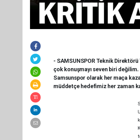
- SAMSUNSPOR Teknik Direktörü T
çok konuşmayı seven biri değilim. 
Samsunspor olarak her maça kaza
müddetçe hedefimiz her zaman ka
S
U
k
t