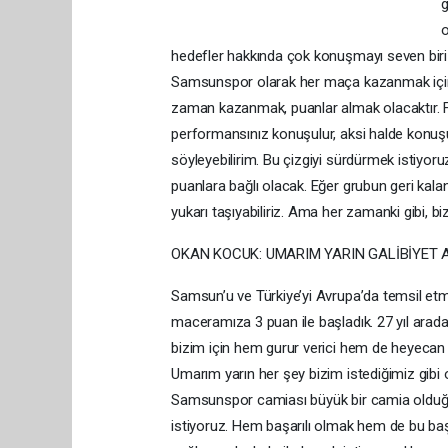
g
o
hedefler hakkında çok konuşmayı seven biri d
Samsunspor olarak her maça kazanmak için
zaman kazanmak, puanlar almak olacaktır. F
performansınız konuşulur, aksi halde konuşul
söyleyebilirim. Bu çizgiyi sürdürmek istiy
puanlara bağlı olacak. Eğer grubun geri kal
yukarı taşıyabiliriz. Ama her zamanki gibi, b
OKAN KOCUK: UMARIM YARIN GALİBİYET 
Samsun’u ve Türkiye’yi Avrupa’da temsil e
maceramıza 3 puan ile başladık. 27 yıl ara
bizim için hem gurur verici hem de heyecan ve
Umarım yarın her şey bizim istediğimiz gibi o
Samsunspor camiası büyük bir camia olduğu 
istiyoruz. Hem başarılı olmak hem de bu baş