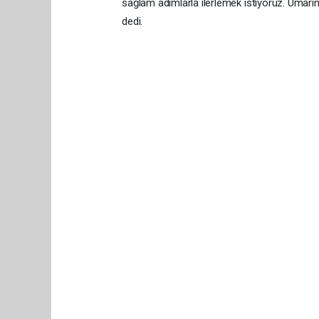
sağlam adımlarla ilerlemek istiyoruz. Umarım 
dedi.