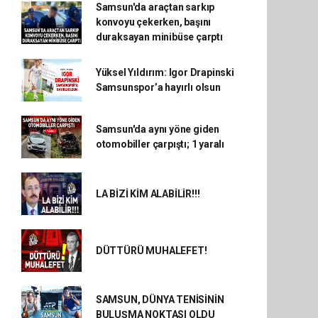
Samsun'da araçtan sarkıp
konvoyu çekerken, başını
duraksayan minibüse çarptı
Yüksel Yıldırım: Igor Drapinski
Samsunspor’a hayırlı olsun
Samsun'da aynı yöne giden
otomobiller çarpıştı; 1 yaralı
LA BİZİ KİM ALABİLİR!!!
DÜTTÜRÜ MUHALEFET!
SAMSUN, DÜNYA TENİSİNİN
BULUŞMA NOKTASI OLDU