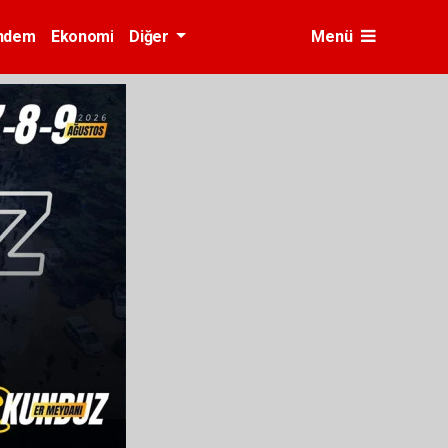
ndem
Ekonomi
Diğer
Menü