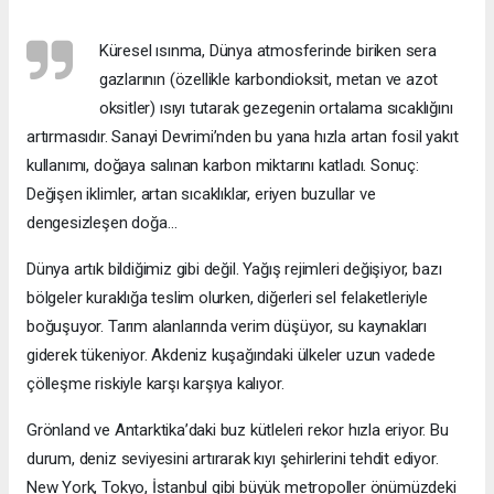
Küresel ısınma, Dünya atmosferinde biriken sera
gazlarının (özellikle karbondioksit, metan ve azot
oksitler) ısıyı tutarak gezegenin ortalama sıcaklığını
artırmasıdır. Sanayi Devrimi’nden bu yana hızla artan fosil yakıt
kullanımı, doğaya salınan karbon miktarını katladı. Sonuç:
Değişen iklimler, artan sıcaklıklar, eriyen buzullar ve
dengesizleşen doğa…
Dünya artık bildiğimiz gibi değil. Yağış rejimleri değişiyor, bazı
bölgeler kuraklığa teslim olurken, diğerleri sel felaketleriyle
boğuşuyor. Tarım alanlarında verim düşüyor, su kaynakları
giderek tükeniyor. Akdeniz kuşağındaki ülkeler uzun vadede
çölleşme riskiyle karşı karşıya kalıyor.
Grönland ve Antarktika’daki buz kütleleri rekor hızla eriyor. Bu
durum, deniz seviyesini artırarak kıyı şehirlerini tehdit ediyor.
New York, Tokyo, İstanbul gibi büyük metropoller önümüzdeki