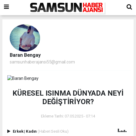
Baran Bengay
samsunhaberajansi55@gmail.com
KÜRESEL ISINMA DÜNYADA NEYİ
DEĞİŞTİRİYOR?
Ekleme Tarihi: 07.05.2025 - 07:14
Erkek
|
Kadın
(Haberi Sesli Oku)