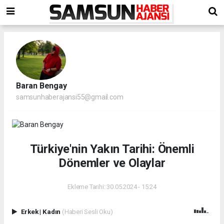
Baran Bengay
samsunhaberajansi55@gmail.com
Türkiye'nin Yakın Tarihi: Önemli
Dönemler ve Olaylar
Ekleme Tarihi: 30.05.2024 - 15:24
Erkek
|
Kadın
(Haberi Sesli Oku)