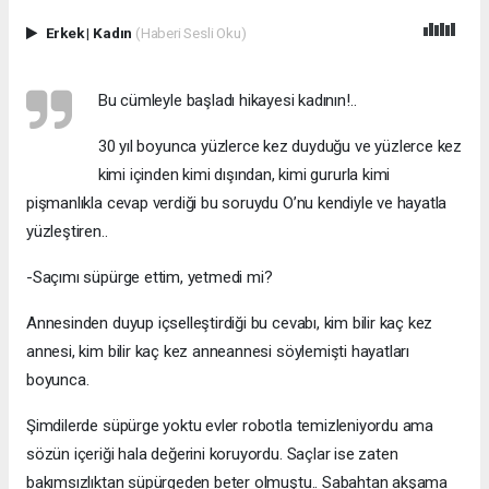
Erkek
|
Kadın
(Haberi Sesli Oku)
Bu cümleyle başladı hikayesi kadının!..
30 yıl boyunca yüzlerce kez duyduğu ve yüzlerce kez
kimi içinden kimi dışından, kimi gururla kimi
pişmanlıkla cevap verdiği bu soruydu O’nu kendiyle ve hayatla
yüzleştiren..
-Saçımı süpürge ettim, yetmedi mi?
Annesinden duyup içselleştirdiği bu cevabı, kim bilir kaç kez
annesi, kim bilir kaç kez anneannesi söylemişti hayatları
boyunca.
Şimdilerde süpürge yoktu evler robotla temizleniyordu ama
sözün içeriği hala değerini koruyordu. Saçlar ise zaten
bakımsızlıktan süpürgeden beter olmuştu.. Sabahtan akşama