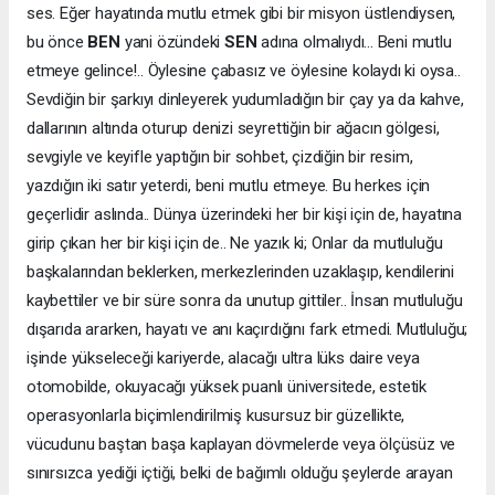
ses. Eğer hayatında mutlu etmek gibi bir misyon üstlendiysen,
bu önce
BEN
yani özündeki
SEN
adına olmalıydı... Beni mutlu
etmeye gelince!.. Öylesine çabasız ve öylesine kolaydı ki oysa..
Sevdiğin bir şarkıyı dinleyerek yudumladığın bir çay ya da kahve,
dallarının altında oturup denizi seyrettiğin bir ağacın gölgesi,
sevgiyle ve keyifle yaptığın bir sohbet, çizdiğin bir resim,
yazdığın iki satır yeterdi, beni mutlu etmeye. Bu herkes için
geçerlidir aslında.. Dünya üzerindeki her bir kişi için de, hayatına
girip çıkan her bir kişi için de.. Ne yazık ki; Onlar da mutluluğu
başkalarından beklerken, merkezlerinden uzaklaşıp, kendilerini
kaybettiler ve bir süre sonra da unutup gittiler.. İnsan mutluluğu
dışarıda ararken, hayatı ve anı kaçırdığını fark etmedi. Mutluluğu;
işinde yükseleceği kariyerde, alacağı ultra lüks daire veya
otomobilde, okuyacağı yüksek puanlı üniversitede, estetik
operasyonlarla biçimlendirilmiş kusursuz bir güzellikte,
vücudunu baştan başa kaplayan dövmelerde veya ölçüsüz ve
sınırsızca yediği içtiği, belki de bağımlı olduğu şeylerde arayan