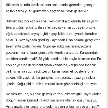
tülbentin altında lastik tokanın kıskacında, geceden geceye
açılan, tarak yüzü görmeyen saçtan ne hayır gelirdi ki?
Bilmem kaçıncı kez bu sözü yeniden duyduğunda, bir şeylerin
ters gittiğini fark etti. Bu sefer cevap vermedi, başını önüne
eğdi, sessizce banyoya gitti kapıyı kilitledi ve aynada kendine
baktı. Bu kez aynada gördüğü, aynadan O’na bakanı, gerçekten
tanımakta zorlanıyordu.. Süpürge ettiği saçlarına, yüzüne,
gözlerinin içine, taaa içine baktı, kendini arıyordu. Karşısındaki
sahiden kendi miydi? 30 yıldır kendine hiç böyle bakmamıştı. En
son böylesine derin baktığında kendisine, karşısında incecik
belli, simsiyah gür saçlı, zeytin karası sürmeli gözlerle ona
bakan, 20li yaşlarda bir genç kız duruyordu, beyaz gelinlikler
içinde.. Kuğu gibi süzülen, mutluluktan gözlerinin içi parlayan..
Ne olmuştu da, bu hale gelmiş ve fark etmemişti? Haydi kilolar
doğumlardan kalmıştı.. Haydi saçlarına yıllar ak düşürmüştü..
Ama gözlerinin içinde ona gülümseyen o kişi nereye gitmişti?