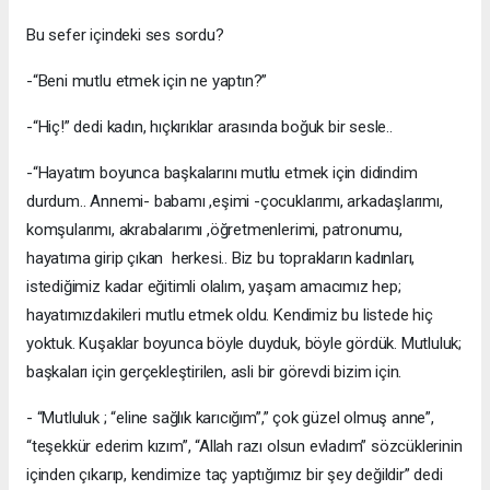
Bu sefer içindeki ses sordu?
-“Beni mutlu etmek için ne yaptın?”
-“Hiç!” dedi kadın, hıçkırıklar arasında boğuk bir sesle..
-“Hayatım boyunca başkalarını mutlu etmek için didindim
durdum.. Annemi- babamı ,eşimi -çocuklarımı, arkadaşlarımı,
komşularımı, akrabalarımı ,öğretmenlerimi, patronumu,
hayatıma girip çıkan herkesi.. Biz bu toprakların kadınları,
istediğimiz kadar eğitimli olalım, yaşam amacımız hep;
hayatımızdakileri mutlu etmek oldu. Kendimiz bu listede hiç
yoktuk. Kuşaklar boyunca böyle duyduk, böyle gördük. Mutluluk;
başkaları için gerçekleştirilen, asli bir görevdi bizim için.
- “Mutluluk ; “eline sağlık karıcığım”,” çok güzel olmuş anne”,
“teşekkür ederim kızım”, “Allah razı olsun evladım” sözcüklerinin
içinden çıkarıp, kendimize taç yaptığımız bir şey değildir” dedi