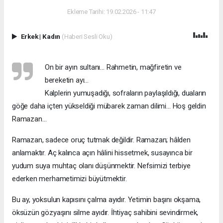
Ekleme Tarihi: 19.02.2026 - 11:47
Erkek
|
Kadın
(Haberi Sesli Oku)
On bir ayın sultanı… Rahmetin, mağfiretin ve
bereketin ayı…
Kalplerin yumuşadığı, sofraların paylaşıldığı, duaların
göğe daha içten yükseldiği mübarek zaman dilimi… Hoş geldin
Ramazan…
Ramazan, sadece oruç tutmak değildir. Ramazan; hâlden
anlamaktır. Aç kalınca açın hâlini hissetmek, susayınca bir
yudum suya muhtaç olanı düşünmektir. Nefsimizi terbiye
ederken merhametimizi büyütmektir.
Bu ay, yoksulun kapısını çalma ayıdır. Yetimin başını okşama,
öksüzün gözyaşını silme ayıdır. İhtiyaç sahibini sevindirmek,