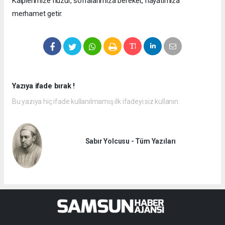
Kalplerimize huzur, sofralarımıza bereket, hayatımıza
merhamet getir.
Yazıya ifade bırak !
Bu yazıya hiç ifade kullanılmamış ilk ifadeyi siz kullanın.
Sabır Yolcusu - Tüm Yazıları